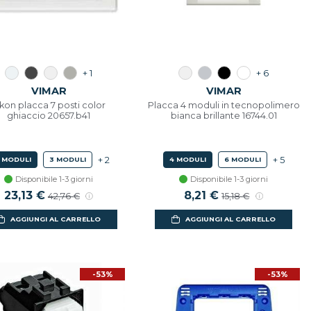
+ 1
+ 6
VIMAR
VIMAR
ikon placca 7 posti color
Placca 4 moduli in tecnopolimero
ghiaccio 20657.b41
bianca brillante 16744.01
+ 2
+ 5
 MODULI
3 MODULI
4 MODULI
6 MODULI
Disponibile 1-3 giorni
Disponibile 1-3 giorni
23,13 €
8,21 €
42,76 €
15,18 €
AGGIUNGI AL CARRELLO
AGGIUNGI AL CARRELLO
-53%
-53%