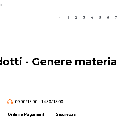
oli
1
2
3
4
5
6
7
dotti - Genere materia
i
09:00/13:00 - 14:30/18:00
Ordini e Pagamenti
Sicurezza