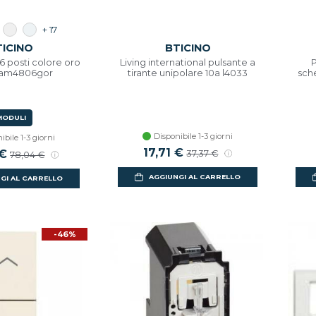
+ 17
TICINO
BTICINO
6 posti colore oro
Living international pulsante a
P
 am4806gor
tirante unipolare 10a l4033
sch
MODULI
Disponibile 1-3 giorni
ibile 1-3 giorni
17,71 €
 €
37,37 €
78,04 €
AGGIUNGI AL CARRELLO
GI AL CARRELLO
-46%