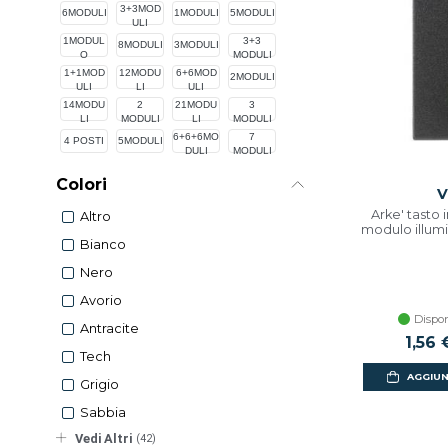
3+3MOD
6MODULI
1MODULI
5MODULI
ULI
1MODUL
3+3
8MODULI
3MODULI
O
MODULI
1+1MOD
12MODU
6+6MOD
2MODULI
ULI
LI
ULI
14MODU
2
21MODU
3
LI
MODULI
LI
MODULI
6+6+6MO
7
4 POSTI
5MODULI
DULI
MODULI
Colori
V
Arke' tasto 
Altro
modulo illumi
Bianco
Nero
Avorio
Dispon
Antracite
1,56 
Tech
AGGIUN
Grigio
Sabbia
Vedi Altri
(42)