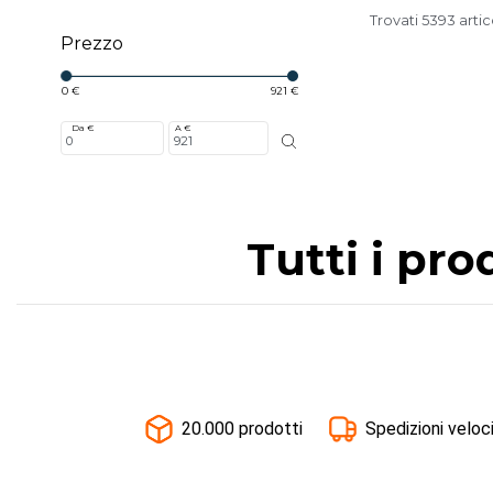
Trovati 5393 artic
Prezzo
0 €
921 €
Da €
A €
Tutti i pro
20.000 prodotti
Spedizioni veloc