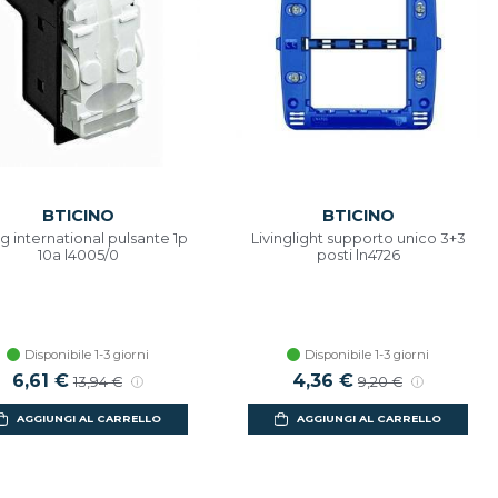
BTICINO
BTICINO
ng international pulsante 1p
Livinglight supporto unico 3+3
10a l4005/0
posti ln4726
Disponibile 1-3 giorni
Disponibile 1-3 giorni
6,61 €
4,36 €
13,94 €
9,20 €
AGGIUNGI AL CARRELLO
AGGIUNGI AL CARRELLO