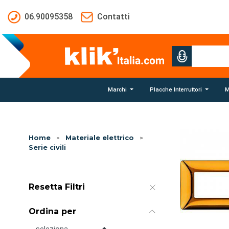
Salta al contenuto principale
06.90095358
Contatti
Marchi
Placche Interruttori
M
Home
>
Materiale elettrico
>
Serie civili
Resetta Filtri
Ordina per
Ordina per