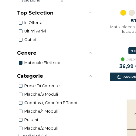
Top Selection
B
In Offerta
Matix placca 
Ultimi Arrivi
lucido
Outlet
6 
Genere
Dispon
Materiale Elettrico
36,99
Categorie
AGGIUN
Prese Di Corrente
Placche/3 Moduli
Copritasti, Coprifori E Tappi
Placche/4 Moduli
Pulsanti
Placche/2 Moduli