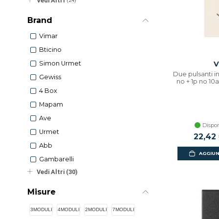
Vedi Altri
(24)
Brand
Vimar
Bticino
V
Simon Urmet
Due pulsanti in
Gewiss
no + 1p no 10
4 Box
Mapam
Ave
Dispon
Urmet
22,42
Abb
AGGIUN
Gambarelli
Vedi Altri (30)
Misure
3MODULI
4MODULI
2MODULI
7MODULI