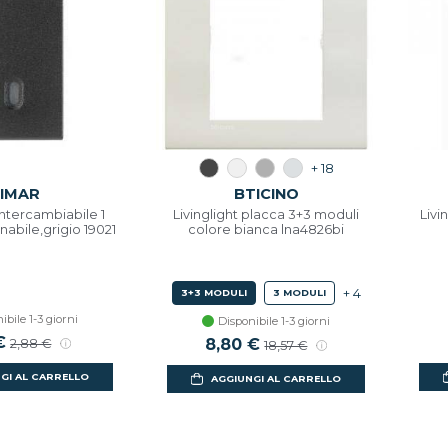
+ 18
IMAR
BTICINO
intercambiabile 1
Livinglight placca 3+3 moduli
Livi
nabile,grigio 19021
colore bianca lna4826bi
+ 4
3+3 MODULI
3 MODULI
ibile 1-3 giorni
Disponibile 1-3 giorni
€
8,80 €
2,88 €
18,57 €
GI AL CARRELLO
AGGIUNGI AL CARRELLO