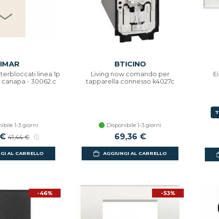
IMAR
BTICINO
terbloccati linea 1p
Living now comando per
E
a canapa - 30062.c
tapparella connesso k4027c
7
ibile 1-3 giorni
Disponibile 1-3 giorni
 €
69,36 €
41,44 €
GI AL CARRELLO
AGGIUNGI AL CARRELLO
-46%
-53%