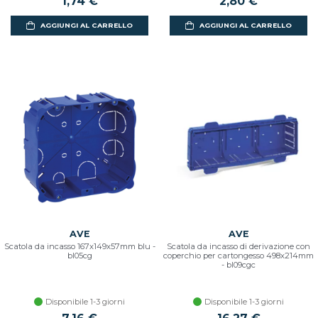
1,74 €
2,80 €
AGGIUNGI AL CARRELLO
AGGIUNGI AL CARRELLO
AVE
AVE
Scatola da incasso 167x149x57mm blu -
Scatola da incasso di derivazione con
bl05cg
coperchio per cartongesso 498x214mm
- bl09cgc
Disponibile 1-3 giorni
Disponibile 1-3 giorni