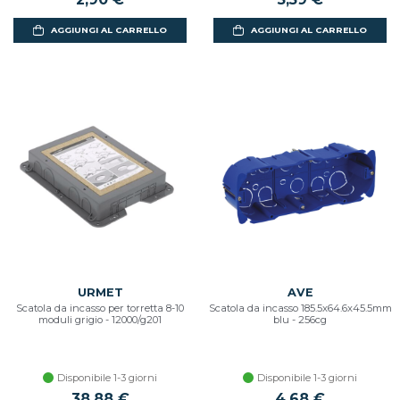
AGGIUNGI AL CARRELLO
AGGIUNGI AL CARRELLO
URMET
AVE
Scatola da incasso per torretta 8-10
Scatola da incasso 185.5x64.6x45.5mm
moduli grigio - 12000/g201
blu - 256cg
Disponibile 1-3 giorni
Disponibile 1-3 giorni
38,88 €
4,68 €