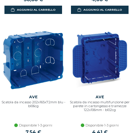
AGGIUNGI AL CARRELLO
AGGIUNGI AL CARRELLO
AVE
AVE
Scatola da incasso 202x165x72mm blu -
Scatola da incasso multifunzione per
bl06cg
parete in cartongesso e tramezze
122x106mm - bl02cg
Disponibile 1-3 giorni
Disponibile 1-3 giorni
7,54 €
4,41 €