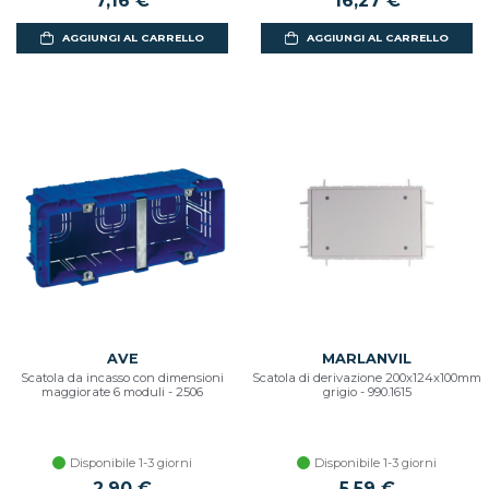
7,16 €
16,27 €
AGGIUNGI AL CARRELLO
AGGIUNGI AL CARRELLO
AVE
MARLANVIL
Scatola da incasso con dimensioni
Scatola di derivazione 200x124x100mm
maggiorate 6 moduli - 2506
grigio - 990.1615
Disponibile 1-3 giorni
Disponibile 1-3 giorni
2,90 €
5,59 €