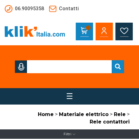
Salta al contenuto principale
06.90095358
Contatti
☰
Home
>
Materiale elettrico
>
Rele
>
Rele contattori
Filtri