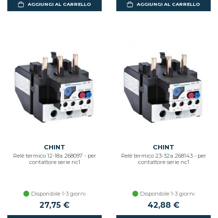
AGGIUNGI AL CARRELLO
AGGIUNGI AL CARRELLO
CHINT
CHINT
Relè termico 12-18a 268097 - per
Relè termico 23-32a 268143 - per
contattore serie nc1
contattore serie nc1
Disponibile 1-3 giorni
Disponibile 1-3 giorni
27,75 €
42,88 €