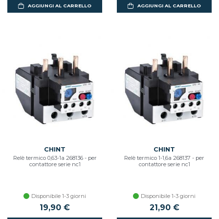
AGGIUNGI AL CARRELLO
AGGIUNGI AL CARRELLO
CHINT
CHINT
Relè termico 0,63-1a 268136 - per
Relè termico 1-1,6a 268137 - per
contattore serie nc1
contattore serie nc1
Disponibile 1-3 giorni
Disponibile 1-3 giorni
19,90 €
21,90 €