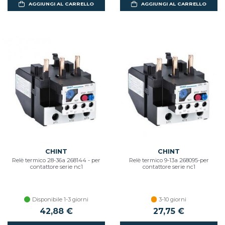
AGGIUNGI AL CARRELLO
AGGIUNGI AL CARRELLO
CHINT
CHINT
Relè termico 28-36a 268144 - per
Relè termico 9-13a 268095-per
contattore serie nc1
contattore serie nc1
Disponibile 1-3 giorni
3-10 giorni
42,88 €
27,75 €