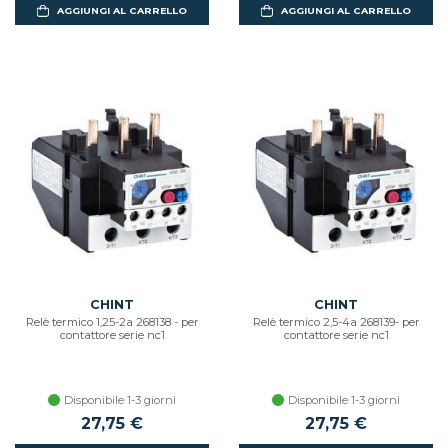
AGGIUNGI AL CARRELLO
AGGIUNGI AL CARRELLO
CHINT
CHINT
Relè termico 1,25-2a 268138 - per
Relè termico 2,5-4a 268139- per
contattore serie nc1
contattore serie nc1
Disponibile 1-3 giorni
Disponibile 1-3 giorni
27,75 €
27,75 €