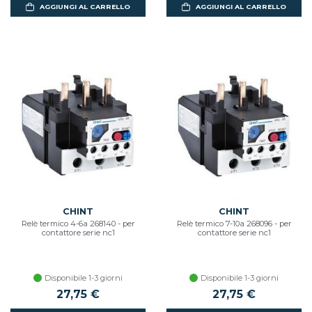
AGGIUNGI AL CARRELLO
AGGIUNGI AL CARRELLO
CHINT
CHINT
Relè termico 4-6a 268140 - per
Relè termico 7-10a 268096 - per
contattore serie nc1
contattore serie nc1
Disponibile 1-3 giorni
Disponibile 1-3 giorni
27,75 €
27,75 €