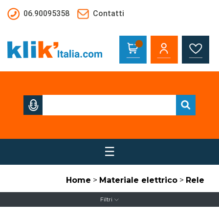
Salta al contenuto principale
06.90095358
Contatti
☰
Home
>
Materiale elettrico
>
Rele
Filtri