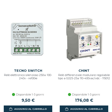
TECNO SWITCH
CHINT
Relè elettronico silenzioso 250w 100-
Relè differenziale modulare regolabile
240v - re100ie
tipo a 0,025-25a 110-400vac/vdc - 115012
Disponibile 1-3 giorni
Disponibile 1-3 giorni
9,50 €
176,08 €
AGGIUNGI AL CARRELLO
AGGIUNGI AL CARRELLO