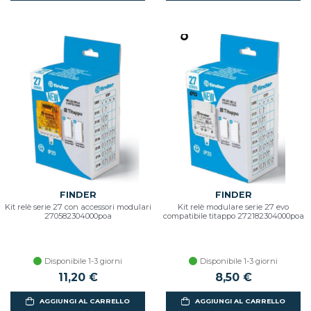
FINDER
FINDER
Kit relè serie 27 con accessori modulari
Kit relè modulare serie 27 evo
270582304000poa
compatibile titappo 272182304000poa
Disponibile 1-3 giorni
Disponibile 1-3 giorni
11,20 €
8,50 €
AGGIUNGI AL CARRELLO
AGGIUNGI AL CARRELLO