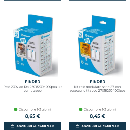
FINDER
FINDER
Relè 230v ac 10a 260182304000poa kit
Kit relè modulare serie 27 con
con titappo
accessorio titappo 270182304000poa
Disponibile 1-3 giorni
Disponibile 1-3 giorni
8,65 €
8,45 €
AGGIUNGI AL CARRELLO
AGGIUNGI AL CARRELLO