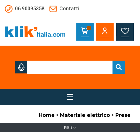
Salta al contenuto principale
06.90095358
Contatti
☰
Home
>
Materiale elettrico
>
Prese
Filtri