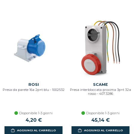
ROSI
SCAME
Presa da parete 16a 2p+t blu - 1002532
Presa interbloccata proxima 3p+t 32a
rosso - 407.3286
Disponibile 1-3 giorni
Disponibile 1-3 giorni
4,20 €
45,14 €
AGGIUNGI AL CARRELLO
AGGIUNGI AL CARRELLO