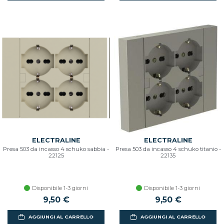
ELECTRALINE
ELECTRALINE
Presa 503 da incasso 4 schuko sabbia -
Presa 503 da incasso 4 schuko titanio -
22125
22135
Disponibile 1-3 giorni
Disponibile 1-3 giorni
9,50 €
9,50 €
AGGIUNGI AL CARRELLO
AGGIUNGI AL CARRELLO