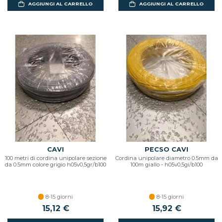
AGGIUNGI AL CARRELLO
AGGIUNGI AL CARRELLO
CAVI
PECSO CAVI
100 metri di cordina unipolare sezione
Cordina unipolare diametro 0.5mm da
da 0.5mm colore grigio h05v0,5gr/b100
100m giallo - h05v0,5gi/b100
8-15 giorni
8-15 giorni
15,12 €
15,92 €