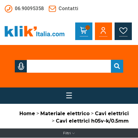
Salta al contenuto principale
06.90095358
Contatti
☰
Home
>
Materiale elettrico
>
Cavi elettrici
>
Cavi elettrici h05v-k/0.5mm
Filtri