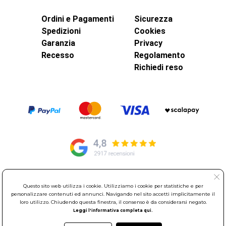
Ordini e Pagamenti
Sicurezza
Spedizioni
Cookies
Garanzia
Privacy
Recesso
Regolamento
Richiedi reso
© Elettroservice Spa - Sede Legale: Via Leonardo da Vinci, 40 -
Questo sito web utilizza i cookie. Utilizziamo i cookie per statistiche e per
00015 Monterotondo Scalo (RM)
personalizzare contenuti ed annunci. Navigando nel sito accetti implicitamente il
loro utilizzo. Chiudendo questa finestra, il consenso è da considerarsi negato.
Partita Iva: 01586761007 - Codice Fiscale: 06634500588 Capitale
Leggi l'informativa completa qui.
Sociale 1.600.000,00 Euro i.v. Iscritto al Registro delle Imprese di
Roma REA: RM-535144