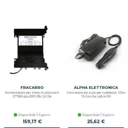
FRACARRO
ALPHA ELETTRONICA
Alimentatore per linea multiswitch
Caricatore da auto per notebook 120w
271160-psu3001-18v 2x1,5a
15-24v 6a usb kr161
Disponibile 1-3 giorni
Disponibile 1-3 giorni
159,17 €
25,62 €