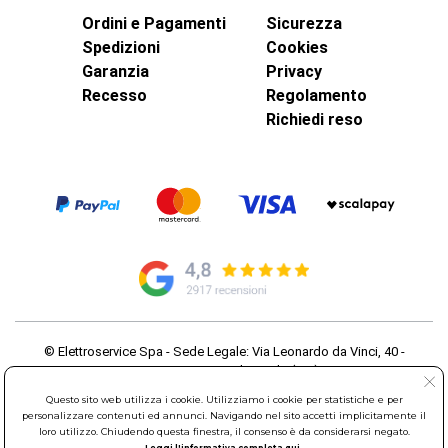
Ordini e Pagamenti
Sicurezza
Spedizioni
Cookies
Garanzia
Privacy
Recesso
Regolamento
Richiedi reso
© Elettroservice Spa - Sede Legale: Via Leonardo da Vinci, 40 -
00015 Monterotondo Scalo (RM)
Partita Iva: 01586761007 - Codice Fiscale: 06634500588 Capitale
Questo sito web utilizza i cookie. Utilizziamo i cookie per statistiche e per
Sociale 1.600.000,00 Euro i.v. Iscritto al Registro delle Imprese di
personalizzare contenuti ed annunci. Navigando nel sito accetti implicitamente il
Roma REA: RM-535144
loro utilizzo. Chiudendo questa finestra, il consenso è da considerarsi negato.
Sede Operativa: Via Leonardo da Vinci, 40 - 00015 Monterotondo
Leggi l'informativa completa qui.