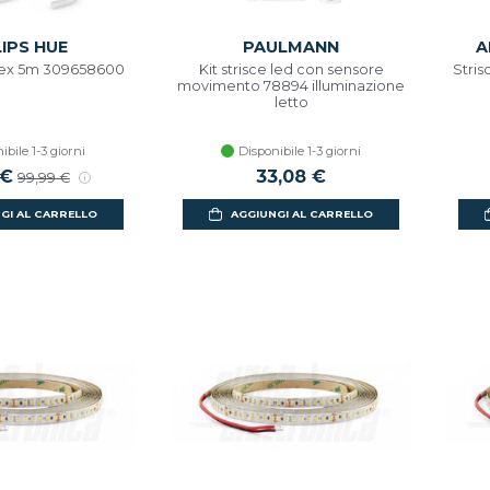
LIPS HUE
PAULMANN
A
 flex 5m 309658600
Kit strisce led con sensore
Stris
movimento 78894 illuminazione
letto
ibile 1-3 giorni
Disponibile 1-3 giorni
scontato
 €
Prezzo di listino
33,08 €
99,99 €
GI AL CARRELLO
AGGIUNGI AL CARRELLO