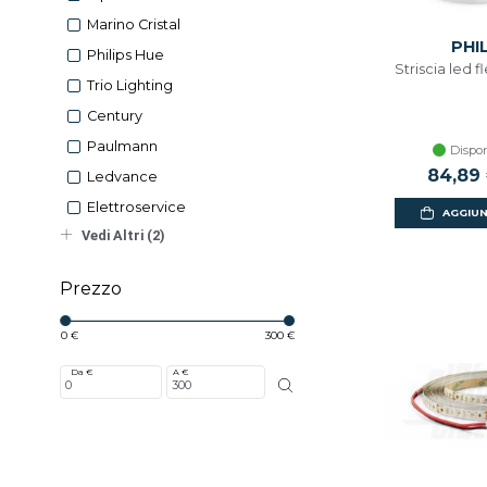
Marino Cristal
PHI
Philips Hue
Striscia led
Trio Lighting
Century
Paulmann
Dispon
Prezzo 
84,89
Ledvance
Elettroservice
AGGIUN
Vedi Altri (2)
Prezzo
0 €
300 €
Da €
A €