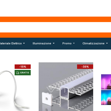
ateriale Elettrico
Illuminazione
Promo
Climatizzazione
-15%
-35%
GRATIS