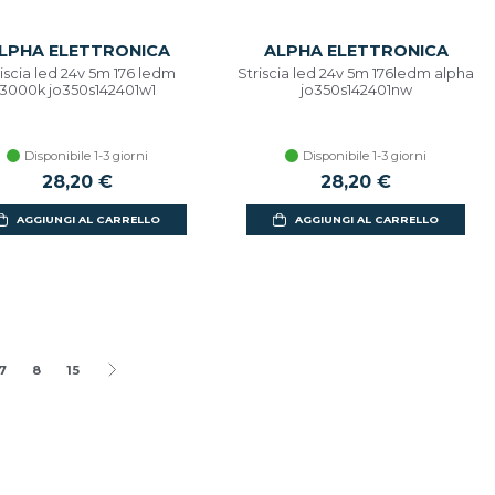
LPHA ELETTRONICA
ALPHA ELETTRONICA
riscia led 24v 5m 176 ledm
Striscia led 24v 5m 176ledm alpha
3000k jo350s142401w1
jo350s142401nw
Disponibile 1-3 giorni
Disponibile 1-3 giorni
28,20 €
28,20 €
AGGIUNGI AL CARRELLO
AGGIUNGI AL CARRELLO
7
8
15