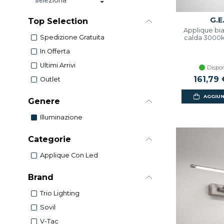
G.E
Top Selection
Applique bi
Spedizione Gratuita
calda 3000k
In Offerta
Ultimi Arrivi
Dispon
Prezzo s
161,79 
Outlet
AGGIUN
Genere
Illuminazione
Categorie
Applique Con Led
Brand
Trio Lighting
Sovil
V-Tac