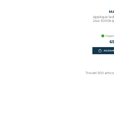
M
Applique le
24w 3000k i
Dispon
6
AGGIUN
Trovati 500 artico