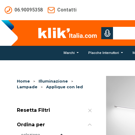
Salta al contenuto principale
06.90095358
Contatti
Marchi
Placche Interruttori
M
Home
>
Illuminazione
>
Lampade
>
Applique con led
Resetta Filtri
Ordina per
Ordina per