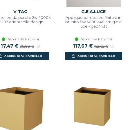
V-TAC
G.E.A.LUCE
tto led da parete 2w 4000k
Applique parete led finitura in
0287 orientabile design
brunito 8w 3000k 48 cm g.e.a
luce - gap443c
Disponibile 1-3 giorni
Disponibile 1-3 giorni
Prezzo scontato
17,47 €
Prezzo di listino
Prezzo scontato
117,67 €
Prezzo di listino
26,88 €
152,62 €
AGGIUNGI AL CARRELLO
AGGIUNGI AL CARRELLO