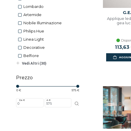
Lombardo
G.E
Artemide
Applique le
gea luc
Nobile Illuminazione
Philips Hue
Linea Light
Dispon
Prezzo 
113,63
Decorative
Belfiore
AGGIUN
Vedi Altri (30)
Prezzo
0 €
575 €
Da €
A €