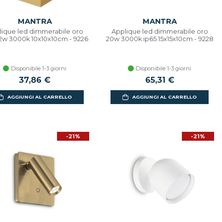
MANTRA
MANTRA
lique led dimmerabile oro
Applique led dimmerabile oro
12w 3000k 10x10x10cm - 9226
20w 3000k ip65 15x15x10cm - 9228
Disponibile 1-3 giorni
Disponibile 1-3 giorni
37,86 €
65,31 €
AGGIUNGI AL CARRELLO
AGGIUNGI AL CARRELLO
-21%
-21%