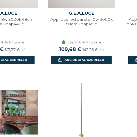
.A.LUCE
G.E.A.LUCE
d 8w 3000k 48cm
Applique led parete 10w 3000k
App
e - gap440c
58cm - gap451c
ip54 
ibile 1-3 giorni
Disponibile 1-3 giorni
scontato
 €
Prezzo di listino
Prezzo scontato
109,68 €
Prezzo di listino
147,37 €
142,25 €
GI AL CARRELLO
AGGIUNGI AL CARRELLO