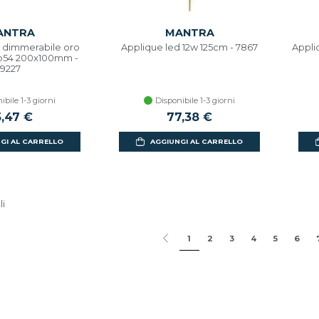
ANTRA
MANTRA
d dimmerabile oro
Applique led 12w 125cm - 7867
Appli
p54 200x100mm -
9227
ibile 1-3 giorni
Disponibile 1-3 giorni
5,47 €
77,38 €
GI AL CARRELLO
AGGIUNGI AL CARRELLO
li
1
2
3
4
5
6