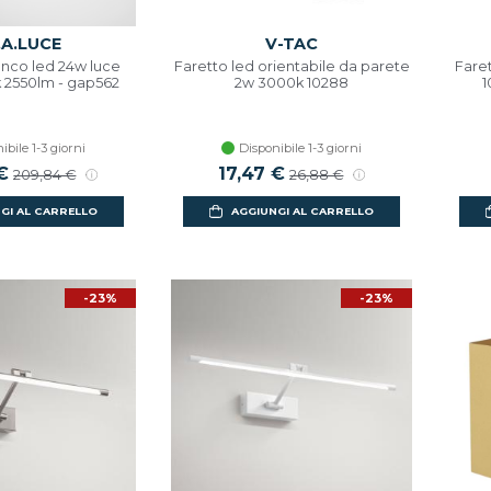
.A.LUCE
V-TAC
anco led 24w luce
Faretto led orientabile da parete
Fare
 2550lm - gap562
2w 3000k 10288
1
ibile 1-3 giorni
Disponibile 1-3 giorni
contato
€
Prezzo di listino
Prezzo scontato
17,47 €
Prezzo di listino
209,84 €
26,88 €
GI AL CARRELLO
AGGIUNGI AL CARRELLO
-23%
-23%