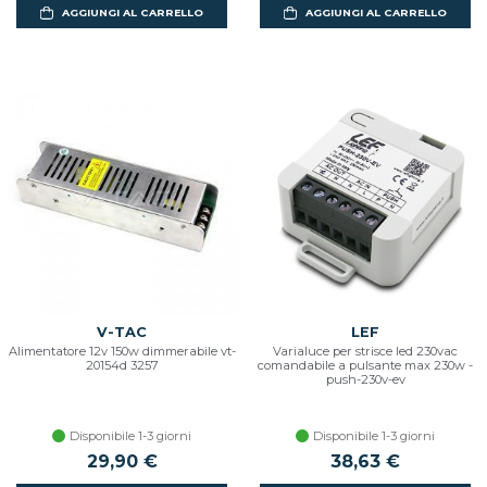
AGGIUNGI AL CARRELLO
AGGIUNGI AL CARRELLO
V-TAC
LEF
Alimentatore 12v 150w dimmerabile vt-
Varialuce per strisce led 230vac
20154d 3257
comandabile a pulsante max 230w -
push-230v-ev
Disponibile 1-3 giorni
Disponibile 1-3 giorni
29,90 €
38,63 €