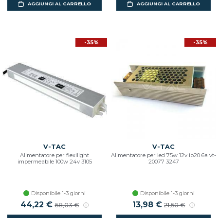
AGGIUNGI AL CARRELLO
AGGIUNGI AL CARRELLO
-35%
-35%
V-TAC
V-TAC
Alimentatore per flexilight
Alimentatore per led 75w 12v ip20 6a vt-
impermeabile 100w 24v 3105
20077 3247
Disponibile 1-3 giorni
Disponibile 1-3 giorni
Prezzo scontato
44,22 €
Prezzo di listino
Prezzo scontato
13,98 €
Prezzo di listin
68,03 €
21,50 €