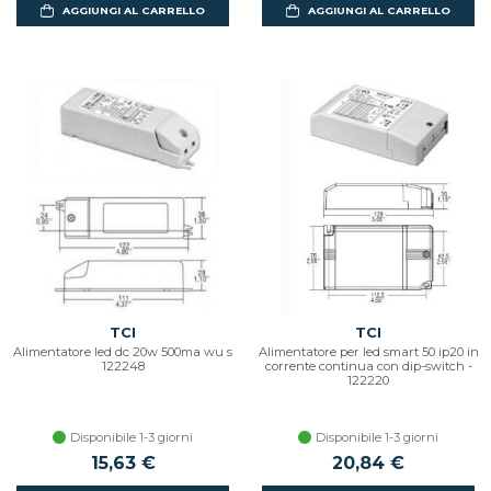
AGGIUNGI AL CARRELLO
AGGIUNGI AL CARRELLO
TCI
TCI
Alimentatore led dc 20w 500ma wu s
Alimentatore per led smart 50 ip20 in
122248
corrente continua con dip-switch -
122220
Disponibile 1-3 giorni
Disponibile 1-3 giorni
15,63 €
20,84 €