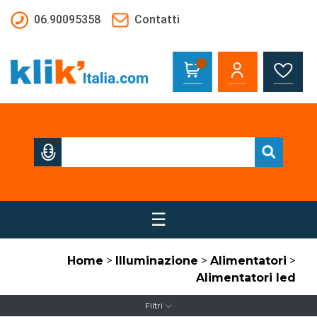
Salta al contenuto principale
06.90095358
Contatti
☰
Home
>
Illuminazione
>
Alimentatori
>
Alimentatori led
Filtri