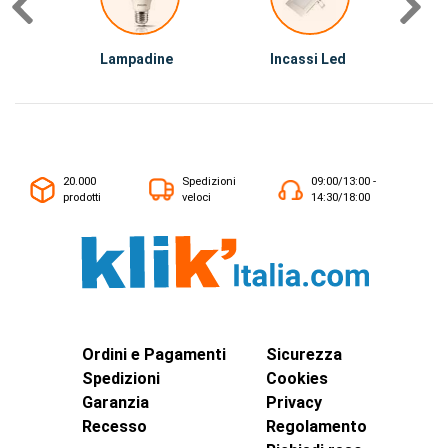
Lampadine
Incassi Led
I
20.000
Spedizioni
09:00/13:00 -
prodotti
veloci
14:30/18:00
Ordini e Pagamenti
Sicurezza
Spedizioni
Cookies
Garanzia
Privacy
Recesso
Regolamento