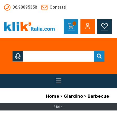
Salta al contenuto principale
06.90095358
Contatti
☰
Home
>
Giardino
>
Barbecue
Filtri