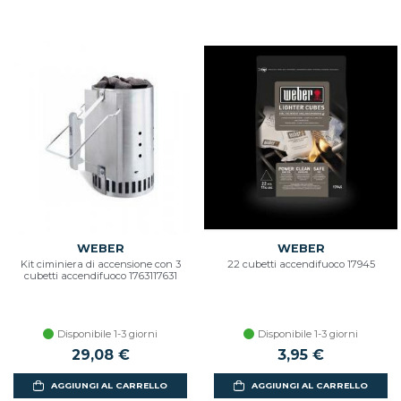
WEBER
WEBER
Kit ciminiera di accensione con 3
22 cubetti accendifuoco 17945
cubetti accendifuoco 1763117631
Disponibile 1-3 giorni
Disponibile 1-3 giorni
29,08 €
3,95 €
AGGIUNGI AL CARRELLO
AGGIUNGI AL CARRELLO