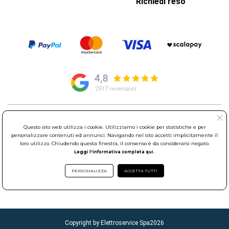
Richiedi reso
© Elettroservice Spa - Sede Legale: Via Leonardo da Vinci, 40 -
Questo sito web utilizza i cookie. Utilizziamo i cookie per statistiche e per
00015 Monterotondo Scalo (RM)
personalizzare contenuti ed annunci. Navigando nel sito accetti implicitamente il
Partita Iva: 01586761007 - Codice Fiscale: 06634500588 Capitale
loro utilizzo. Chiudendo questa finestra, il consenso è da considerarsi negato.
Sociale 1.600.000,00 Euro i.v. Iscritto al Registro delle Imprese di
Leggi l'informativa completa qui.
Roma REA: RM-535144
Sede Operativa: Via Leonardo da Vinci, 40 - 00015 Monterotondo
PERSONALIZZA
ACCETTA TUTTI
Scalo (RM) - Telefono:
06.90095358
Copyright by Elettroservice Spa
2026