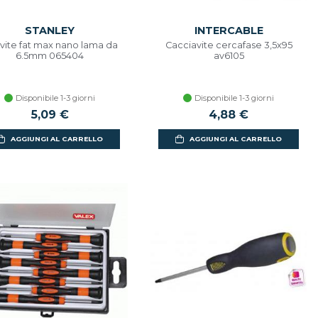
STANLEY
INTERCABLE
avite fat max nano lama da
Cacciavite cercafase 3,5x95
6.5mm 065404
av6105
Disponibile 1-3 giorni
Disponibile 1-3 giorni
5,09 €
4,88 €
AGGIUNGI AL CARRELLO
AGGIUNGI AL CARRELLO