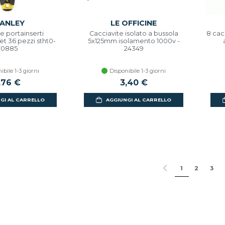
ANLEY
LE OFFICINE
e portainserti
Cacciavite isolato a bussola
8 cacc
t 36 pezzi stht0-
5x125mm isolamento 1000v -
70885
24349
ibile 1-3 giorni
Disponibile 1-3 giorni
,76 €
3,40 €
GI AL CARRELLO
AGGIUNGI AL CARRELLO
1
2
3