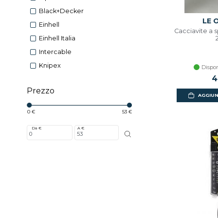
Black+decker
LE 
Einhell
Cacciavite a
Einhell Italia
Intercable
Knipex
Dispon
4
Prezzo
AGGIUN
0 €
53 €
Da €
A €