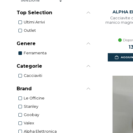
ALPHA E
Top Selection
Cacciavite 
Ultimi Arrivi
manico magneti
Outlet
Dispon
Genere
1
Ferramenta
AGGIUN
Categorie
Cacciaviti
Brand
Le Officine
Stanley
Goobay
Valex
Alpha Elettronica