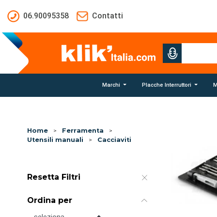
Salta al contenuto principale
06.90095358
Contatti
Marchi
Placche Interruttori
M
Home
>
Ferramenta
>
Utensili manuali
>
Cacciaviti
Resetta Filtri
Ordina per
Ordina per