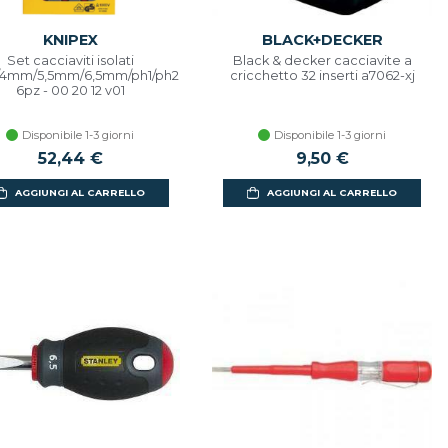
KNIPEX
BLACK+DECKER
Set cacciaviti isolati
Black & decker cacciavite a
4mm/5,5mm/6,5mm/ph1/ph2
cricchetto 32 inserti a7062-xj
6pz - 00 20 12 v01
Disponibile 1-3 giorni
Disponibile 1-3 giorni
52,44 €
9,50 €
AGGIUNGI AL CARRELLO
AGGIUNGI AL CARRELLO