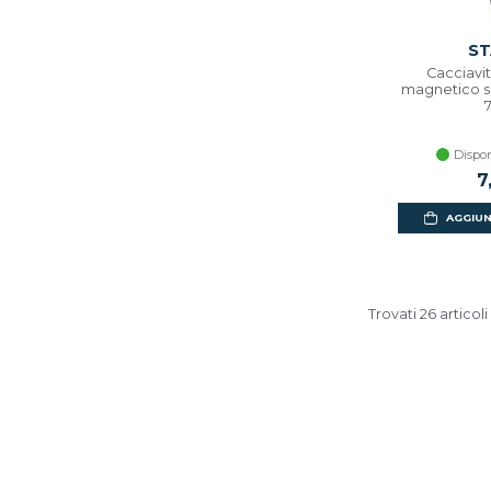
ST
Cacciavit
magnetico se
Dispon
7
AGGIUN
Trovati 26 articoli