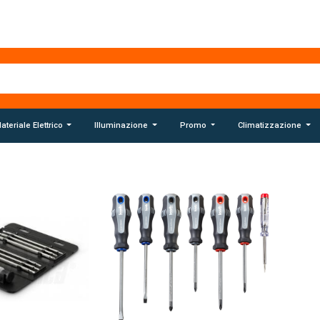
ateriale Elettrico
Illuminazione
Promo
Climatizzazione