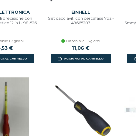
LETTRONICA
EINHELL
di precisione con
Set cacciaviti con cercafase 7pz -
co 12 in 1 - 98-526
49665207
3mm/
ibile 1-3 giorni
Disponibile 1-3 giorni
3,53 €
11,06 €
GI AL CARRELLO
AGGIUNGI AL CARRELLO