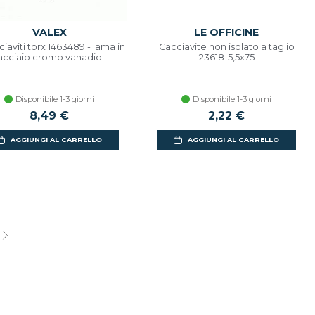
VALEX
LE OFFICINE
iaviti torx 1463489 - lama in
Cacciavite non isolato a taglio
acciaio cromo vanadio
23618-5,5x75
Disponibile 1-3 giorni
Disponibile 1-3 giorni
8,49 €
2,22 €
AGGIUNGI AL CARRELLO
AGGIUNGI AL CARRELLO