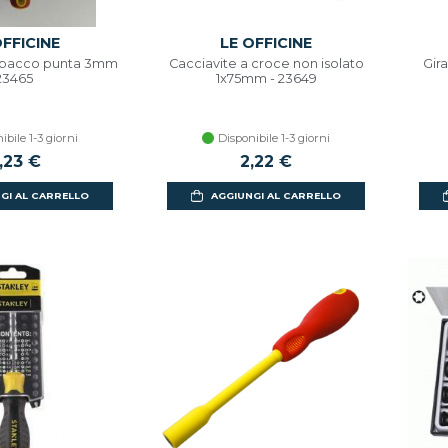
OFFICINE
LE OFFICINE
 spacco punta 3mm
Cacciavite a croce non isolato
Gir
23465
1x75mm - 23649
ibile 1-3 giorni
Disponibile 1-3 giorni
,23 €
2,22 €
GI AL CARRELLO
AGGIUNGI AL CARRELLO