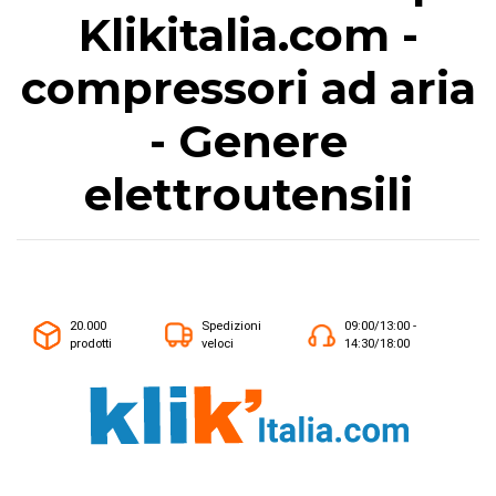
Klikitalia.com -
compressori ad aria
- Genere
elettroutensili
20.000
Spedizioni
09:00/13:00 -
prodotti
veloci
14:30/18:00