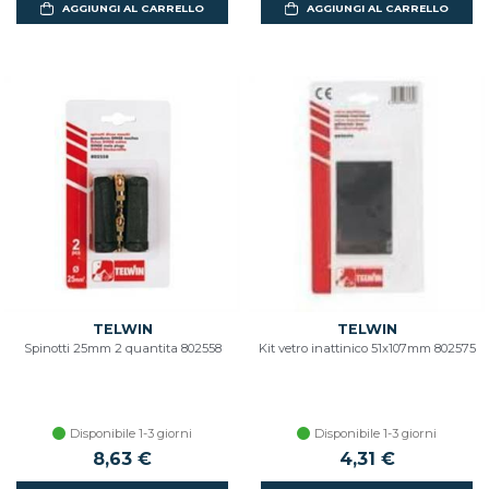
AGGIUNGI AL CARRELLO
AGGIUNGI AL CARRELLO
TELWIN
TELWIN
Spinotti 25mm 2 quantita 802558
Kit vetro inattinico 51x107mm 802575
Disponibile 1-3 giorni
Disponibile 1-3 giorni
8,63 €
4,31 €