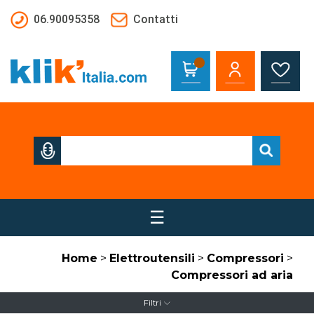
Salta al contenuto principale
06.90095358
Contatti
☰
Home
>
Elettroutensili
>
Compressori
>
Compressori ad aria
Filtri