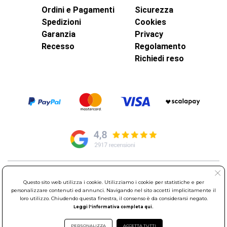
Ordini e Pagamenti
Sicurezza
Spedizioni
Cookies
Garanzia
Privacy
Recesso
Regolamento
Richiedi reso
© Elettroservice Spa - Sede Legale: Via Leonardo da Vinci, 40 -
Questo sito web utilizza i cookie. Utilizziamo i cookie per statistiche e per
00015 Monterotondo Scalo (RM)
personalizzare contenuti ed annunci. Navigando nel sito accetti implicitamente il
Partita Iva: 01586761007 - Codice Fiscale: 06634500588 Capitale
loro utilizzo. Chiudendo questa finestra, il consenso è da considerarsi negato.
Sociale 1.600.000,00 Euro i.v. Iscritto al Registro delle Imprese di
Leggi l'informativa completa qui.
Roma REA: RM-535144
Sede Operativa: Via Leonardo da Vinci, 40 - 00015 Monterotondo
PERSONALIZZA
ACCETTA TUTTI