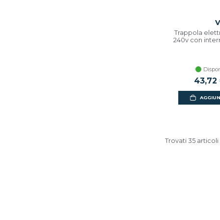
V
Trappola elett
240v con interr
Dispon
Prezzo 
43,72
AGGIUN
Trovati 35 articoli