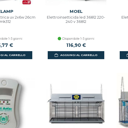
ELAMP
MOEL
ttrica uv 2x6w 26cm
Elettroinsetticida led 368l2 220-
Ele
 mk312
240 v 368l2
ibile 1-3 giorni
Disponibile 1-3 giorni
3,77 €
116,90 €
GI AL CARRELLO
AGGIUNGI AL CARRELLO