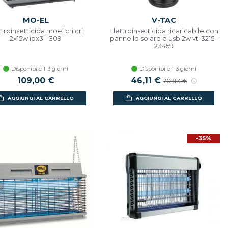
MO-EL
V-TAC
ttroinsetticida moel cri cri
Elettroinsetticida ricaricabile con
2x15w ipx3 - 309
pannello solare e usb 2w vt-3215 -
23459
Disponibile 1-3 giorni
Disponibile 1-3 giorni
109,00 €
Prezzo scontato
46,11 €
Prezzo di listino
70,93 €
AGGIUNGI AL CARRELLO
AGGIUNGI AL CARRELLO
-35%