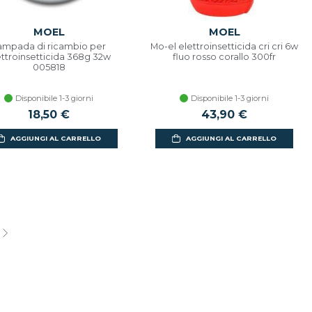
MOEL
MOEL
ampada di ricambio per
Mo-el elettroinsetticida cri cri 6w
ettroinsetticida 368g 32w
fluo rosso corallo 300fr
005818
Disponibile 1-3 giorni
Disponibile 1-3 giorni
18,50 €
43,90 €
AGGIUNGI AL CARRELLO
AGGIUNGI AL CARRELLO