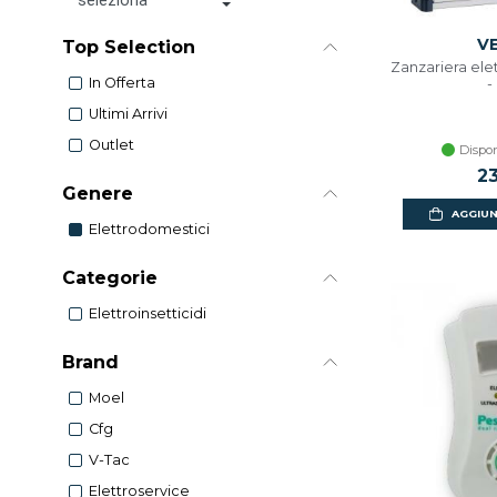
V
Top Selection
Zanzariera ele
In Offerta
-
Ultimi Arrivi
Outlet
Dispon
2
Genere
AGGIUN
Elettrodomestici
Categorie
Elettroinsetticidi
Brand
Moel
Cfg
V-Tac
Elettroservice