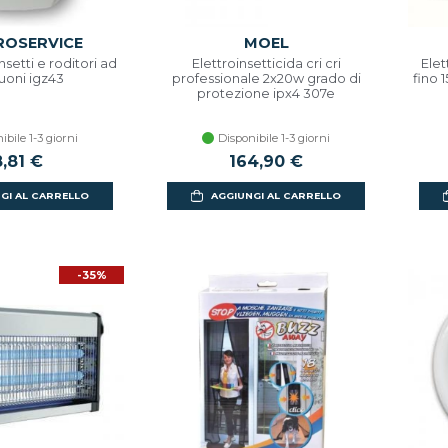
ROSERVICE
MOEL
nsetti e roditori ad
Elettroinsetticida cri cri
Elet
suoni igz43
professionale 2x20w grado di
fino 
protezione ipx4 307e
ibile 1-3 giorni
Disponibile 1-3 giorni
8,81 €
164,90 €
GI AL CARRELLO
AGGIUNGI AL CARRELLO
-35%