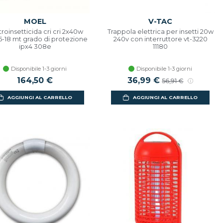
MOEL
V-TAC
troinsetticida cri cri 2x40w
Trappola elettrica per insetti 20w
15-18 mt grado di protezione
240v con interruttore vt-3220
ipx4 308e
11180
Disponibile 1-3 giorni
Disponibile 1-3 giorni
164,50 €
Prezzo scontato
36,99 €
Prezzo di listino
56,91 €
AGGIUNGI AL CARRELLO
AGGIUNGI AL CARRELLO