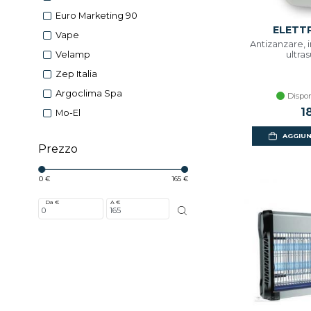
Euro Marketing 90
ELETT
Vape
Antizanzare, i
ultra
Velamp
Zep Italia
Argoclima Spa
Dispon
1
Mo-El
AGGIUN
Prezzo
0 €
165 €
Da €
A €