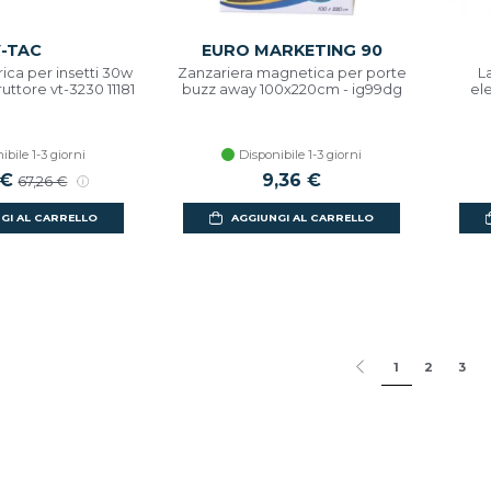
-TAC
EURO MARKETING 90
rica per insetti 30w
Zanzariera magnetica per porte
L
uttore vt-3230 11181
buzz away 100x220cm - ig99dg
el
ibile 1-3 giorni
Disponibile 1-3 giorni
scontato
 €
Prezzo di listino
9,36 €
67,26 €
GI AL CARRELLO
AGGIUNGI AL CARRELLO
1
2
3