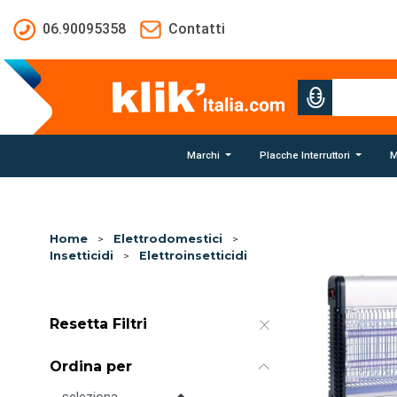
Salta al contenuto principale
06.90095358
Contatti
Marchi
Placche Interruttori
M
Home
>
Elettrodomestici
>
Insetticidi
>
Elettroinsetticidi
Resetta Filtri
Ordina per
Ordina per