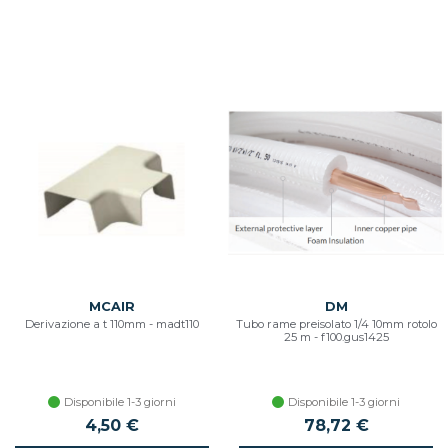
MCAIR
DM
Derivazione a t 110mm - madt110
Tubo rame preisolato 1/4 10mm rotolo
25 m - f100.gus1425
Disponibile 1-3 giorni
Disponibile 1-3 giorni
4,50 €
78,72 €