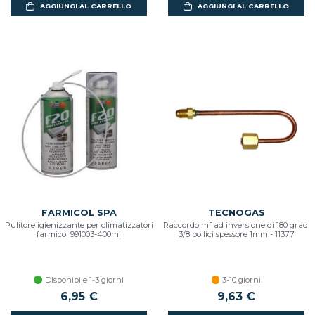
AGGIUNGI AL CARRELLO
AGGIUNGI AL CARRELLO
FARMICOL SPA
TECNOGAS
Pulitore igienizzante per climatizzatori
Raccordo mf ad inversione di 180 gradi
farmicol 991003-400ml
3/8 pollici spessore 1mm - 11377
Disponibile 1-3 giorni
3-10 giorni
6,95 €
9,63 €