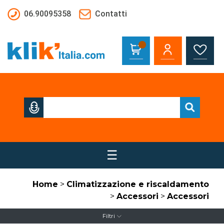
Salta al contenuto principale
06.90095358
Contatti
☰
Home
>
Climatizzazione e riscaldamento
>
Accessori
>
Accessori
Filtri