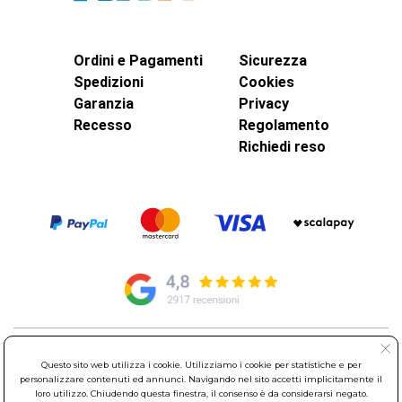
Ordini e Pagamenti
Sicurezza
Spedizioni
Cookies
Garanzia
Privacy
Recesso
Regolamento
Richiedi reso
© Elettroservice Spa - Sede Legale: Via Leonardo da Vinci, 40 -
Questo sito web utilizza i cookie. Utilizziamo i cookie per statistiche e per
00015 Monterotondo Scalo (RM)
personalizzare contenuti ed annunci. Navigando nel sito accetti implicitamente il
Partita Iva: 01586761007 - Codice Fiscale: 06634500588 Capitale
loro utilizzo. Chiudendo questa finestra, il consenso è da considerarsi negato.