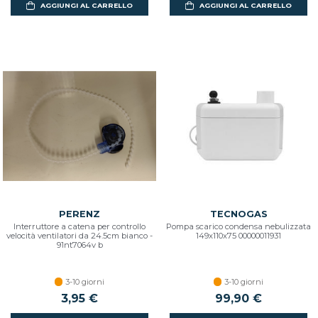
AGGIUNGI AL CARRELLO
AGGIUNGI AL CARRELLO
PERENZ
TECNOGAS
Interruttore a catena per controllo
Pompa scarico condensa nebulizzata
velocità ventilatori da 24.5cm bianco -
149x110x75 00000011931
91nt7064v b
3-10 giorni
3-10 giorni
3,95 €
99,90 €