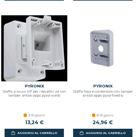
PYRONIX
PYRONIX
Staffa a muro 45° per rilevatori xd con
Staffa fissa e contentore con tamper
tamper antistrappo pyxd-wallb
antistrappo pyxd-fixed-b
3-10 giorni
8-15 giorni
13,24 €
24,96 €
AGGIUNGI AL CARRELLO
AGGIUNGI AL CARRELLO