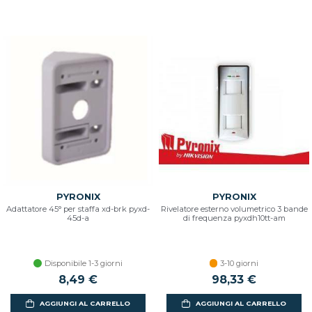
PYRONIX
PYRONIX
Adattatore 45° per staffa xd-brk pyxd-
Rivelatore esterno volumetrico 3 bande
45d-a
di frequenza pyxdh10tt-am
Disponibile 1-3 giorni
3-10 giorni
8,49 €
98,33 €
AGGIUNGI AL CARRELLO
AGGIUNGI AL CARRELLO