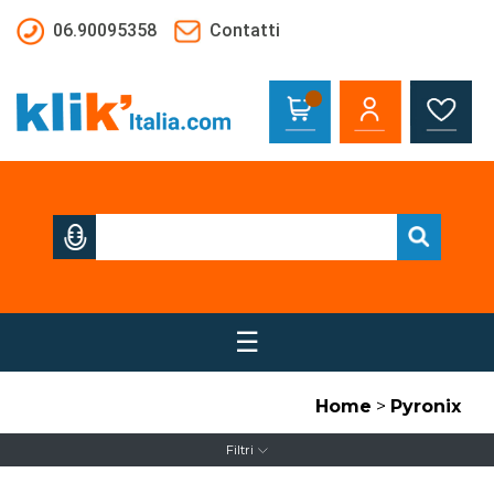
Salta al contenuto principale
06.90095358
Contatti
☰
Home
>
Pyronix
Filtri