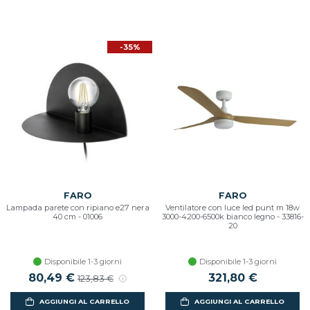
-35%
FARO
FARO
Lampada parete con ripiano e27 nera
Ventilatore con luce led punt m 18w
40 cm - 01006
3000-4200-6500k bianco legno - 33816-
20
Disponibile 1-3 giorni
Disponibile 1-3 giorni
Prezzo scontato
80,49 €
Prezzo di listino
321,80 €
123,83 €
AGGIUNGI AL CARRELLO
AGGIUNGI AL CARRELLO