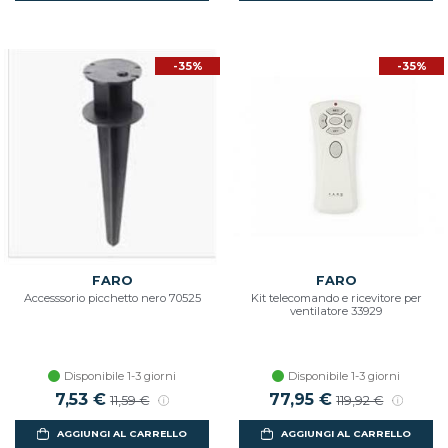
-35%
-35%
FARO
FARO
Accesssorio picchetto nero 70525
Kit telecomando e ricevitore per
ventilatore 33929
Disponibile 1-3 giorni
Disponibile 1-3 giorni
Prezzo scontato
7,53 €
Prezzo di listino
Prezzo scontato
77,95 €
Prezzo di listin
11,59 €
119,92 €
AGGIUNGI AL CARRELLO
AGGIUNGI AL CARRELLO