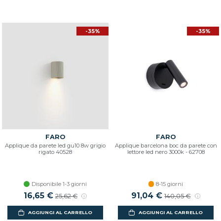
-35%
-35%
FARO
FARO
Applique da parete led gu10 8w grigio
Applique barcelona boc da parete con
rigato 40528
lettore led nero 3000k - 62708
Disponibile 1-3 giorni
8-15 giorni
Prezzo scontato
16,65 €
Prezzo di listino
Prezzo scontato
91,04 €
Prezzo di listino
25,62 €
140,05 €
AGGIUNGI AL CARRELLO
AGGIUNGI AL CARRELLO