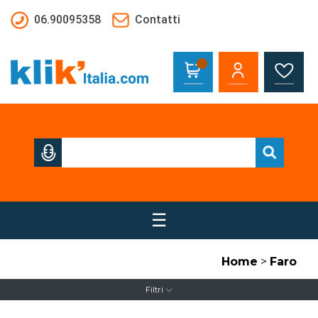
Salta al contenuto principale
06.90095358
Contatti
☰
Home
>
Faro
Filtri