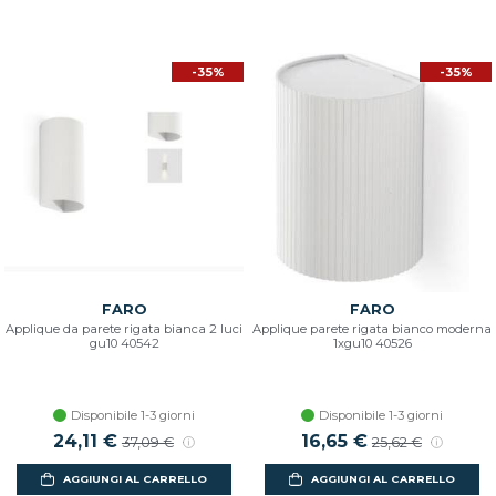
-35%
-35%
FARO
FARO
Applique da parete rigata bianca 2 luci
Applique parete rigata bianco moderna
gu10 40542
1xgu10 40526
Disponibile 1-3 giorni
Disponibile 1-3 giorni
Prezzo scontato
24,11 €
Prezzo di listino
Prezzo scontato
16,65 €
Prezzo di listino
37,09 €
25,62 €
AGGIUNGI AL CARRELLO
AGGIUNGI AL CARRELLO