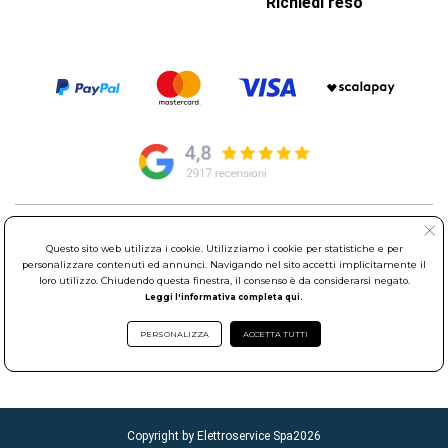
Richiedi reso
© Elettroservice Spa - Sede Legale: Via Leonardo da Vinci, 40 -
Questo sito web utilizza i cookie. Utilizziamo i cookie per statistiche e per
00015 Monterotondo Scalo (RM)
personalizzare contenuti ed annunci. Navigando nel sito accetti implicitamente il
Partita Iva: 01586761007 - Codice Fiscale: 06634500588 Capitale
loro utilizzo. Chiudendo questa finestra, il consenso è da considerarsi negato.
Sociale 1.600.000,00 Euro i.v. Iscritto al Registro delle Imprese di
Leggi l'informativa completa qui.
Roma REA: RM-535144
Sede Operativa: Via Leonardo da Vinci, 40 - 00015 Monterotondo
PERSONALIZZA
ACCETTA TUTTI
Scalo (RM) - Telefono:
06.90095358
Copyright by Elettroservice Spa
2026