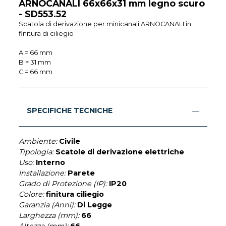
ARNOCANALI 66x66x31 mm legno scuro
- SD553.52
Scatola di derivazione per minicanali ARNOCANALI in
finitura di ciliegio
A = 66 mm
B = 31 mm
C = 66 mm
SPECIFICHE TECNICHE
Ambiente:
Civile
Tipologia:
Scatole di derivazione elettriche
Uso:
Interno
Installazione:
Parete
Grado di Protezione (IP):
IP20
Colore:
finitura ciliegio
Garanzia (Anni):
Di Legge
Larghezza (mm):
66
Altezza (mm):
66