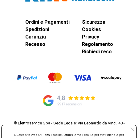
Ordini e Pagamenti
Sicurezza
Spedizioni
Cookies
Garanzia
Privacy
Recesso
Regolamento
Richiedi reso
© Elettroservice Spa - Sede Legale: Via Leonardo da Vinci, 40 -
00015 Monterotondo Scalo (RM)
Partita Iva: 01586761007 - Codice Fiscale: 06634500588 Capitale
Questo sito web utilizza i cookie. Utilizziamo i cookie per statistiche e per