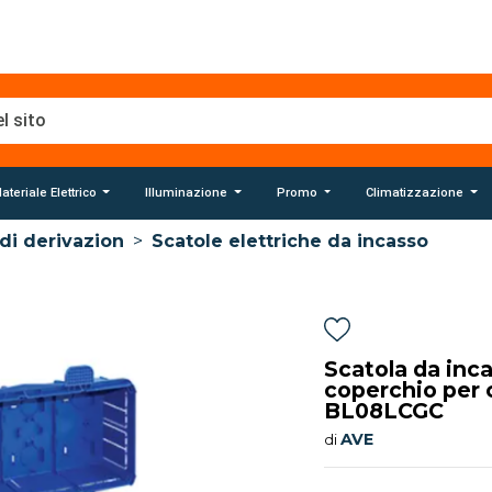
ateriale Elettrico
Illuminazione
Promo
Climatizzazione
di derivazion
>
Scatole elettriche da incasso
Scatola da inc
coperchio per
BL08LCGC
AVE
di