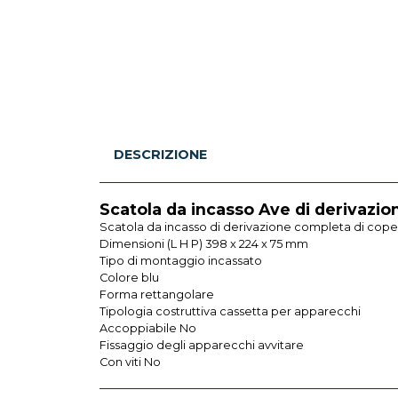
DESCRIZIONE
Scatola da incasso Ave di derivaz
Scatola da incasso di derivazione completa di cope
Dimensioni (L H P) 398 x 224 x 75 mm
Tipo di montaggio incassato
Colore blu
Forma rettangolare
Tipologia costruttiva cassetta per apparecchi
Accoppiabile No
Fissaggio degli apparecchi avvitare
Con viti No