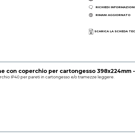
RICHIEDI INFORMAZION
RIMANI AGGIORNATO
SCARICA LA SCHEDA TE
ione con coperchio per cartongesso 398x224mm
rchio IP40 per pareti in cartongesso e/o tramezze leggere.