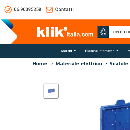
Salta al contenuto principale
06.90095358
Contatti
Marchi
Placche Interruttori
M
Home
>
Materiale elettrico
>
Scatole 