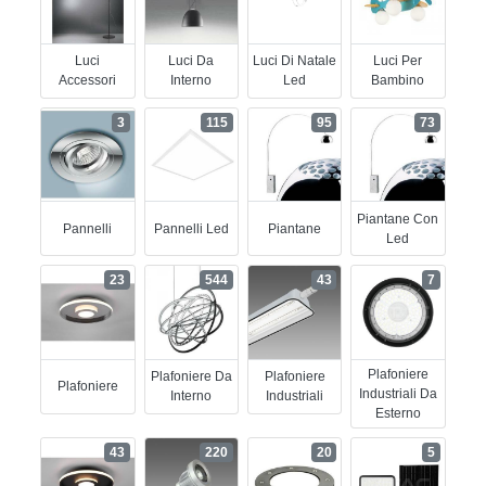
Luci
Luci Da
Luci Di Natale
Luci Per
Accessori
Interno
Led
Bambino
3
115
95
73
Piantane Con
Pannelli
Pannelli Led
Piantane
Led
23
544
43
7
Plafoniere
Plafoniere Da
Plafoniere
Plafoniere
Industriali Da
Interno
Industriali
Esterno
43
220
20
5