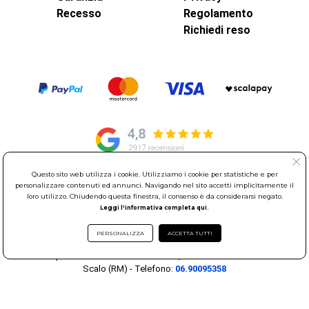
Recesso
Regolamento
Richiedi reso
Questo sito web utilizza i cookie. Utilizziamo i cookie per statistiche e per
personalizzare contenuti ed annunci. Navigando nel sito accetti implicitamente il
© Elettroservice Spa - Sede Legale: Via Leonardo da Vinci, 40 -
loro utilizzo. Chiudendo questa finestra, il consenso è da considerarsi negato.
00015 Monterotondo Scalo (RM)
Leggi l'informativa completa qui.
Partita Iva: 01586761007 - Codice Fiscale: 06634500588 Capitale
Sociale 1.600.000,00 Euro i.v. Iscritto al Registro delle Imprese di
PERSONALIZZA
ACCETTA TUTTI
Roma REA: RM-535144
Sede Operativa: Via Leonardo da Vinci, 40 - 00015 Monterotondo
Scalo (RM) - Telefono:
06.90095358