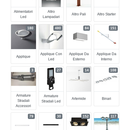
Alimentatori
Altro
Altro Pali
Altro Starter
Led
Lampadari
180
480
84
151
Applique Con
Applique Da
Applique Da
Applique
Led
Esterno
Interno
3
27
14
108
Armature
Armature
Artemide
Binari
Stradali
Stradali Led
Accessori
79
30
152
117