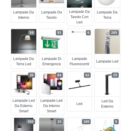
Lampade Da
Lampade Da
Lampade Da
Lampade Da
Tavolo Con
Interno
Tavolo
Terra
Led
59
91
6
265
Lampade Da
Lampade Di
Lampade
Lampade Led
Terra Led
Emergenza
Fluorescenti
30
64
62
25
Lampade Led
Lampade Led
Led Da
Led
Da Esterno
Da Interno
Esterno
Smart
Smart
450
10
180
6