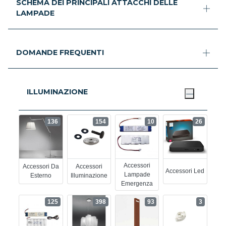
SCHEMA DEI PRINCIPALI ATTACCHI DELLE
LAMPADE
DOMANDE FREQUENTI
ILLUMINAZIONE
136
154
10
26
Accessori
Accessori Da
Accessori
Accessori Led
Lampade
Esterno
Illuminazione
Emergenza
125
398
93
3