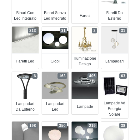
Binari Con
Binari Senza
Faretti Da
Faretti
Led Integrato
Led Integrato
Esterno
213
31
2
31
Illuminazione
Faretti Led
Globi
Lampadari
Design
6
163
405
63
Lampade Ad
Lampadari
Lampadari
Lampade
Energia
Da Esterno
Led
Solare
198
350
219
38