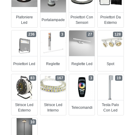
Plafoniere
Proiettori Con
Proiettori Da
Portalampade
Led
Sensori
Esterno
236
3
27
128
Proiettori Led
Reglette
Reglette Led
Spot
83
167
3
19
Strisce Led
Strisce Led
Testa Palo
Telecomandi
Esterno
Interno
Con Led
10