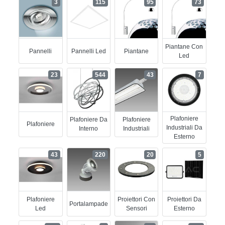
3
115
95
73
Piantane Con
Pannelli
Pannelli Led
Piantane
Led
23
544
43
7
Plafoniere
Plafoniere Da
Plafoniere
Plafoniere
Industriali Da
Interno
Industriali
Esterno
43
220
20
5
Plafoniere
Proiettori Con
Proiettori Da
Portalampade
Led
Sensori
Esterno