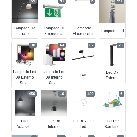
59
91
6
267
Lampade Da
Lampade Di
Lampade
Lampade Led
Terra Led
Emergenza
Fluorescenti
30
64
62
25
Lampade Led
Lampade Led
Led Da
Led
Da Esterno
Da Interno
Esterno
Smart
Smart
450
10
180
6
Luci
Luci Da
Luci Di Natale
Luci Per
Accessori
Interno
Led
Bambino