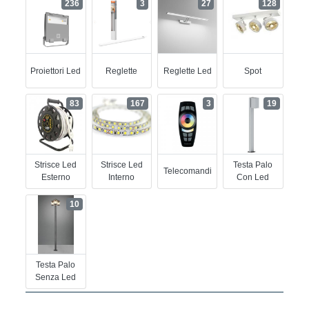
236
3
27
128
Proiettori Led
Reglette
Reglette Led
Spot
83
167
3
19
Strisce Led
Strisce Led
Testa Palo
Telecomandi
Esterno
Interno
Con Led
10
Testa Palo
Senza Led