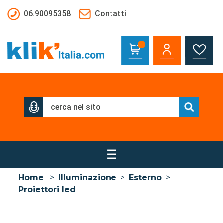
Salta al contenuto principale
06.90095358
Contatti
☰
Home
>
Illuminazione
>
Esterno
>
Proiettori led