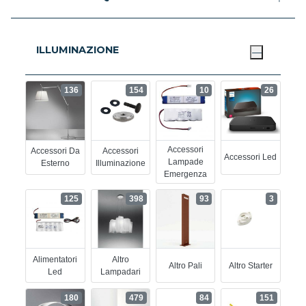
ILLUMINAZIONE
136
154
10
26
Accessori
Accessori Da
Accessori
Accessori Led
Lampade
Esterno
Illuminazione
Emergenza
125
398
93
3
Alimentatori
Altro
Altro Pali
Altro Starter
Led
Lampadari
180
479
84
151