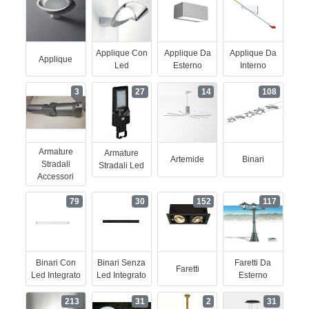
Applique Con
Applique Da
Applique Da
Applique
Led
Esterno
Interno
3
27
14
108
Armature
Armature
Artemide
Binari
Stradali
Stradali Led
Accessori
79
30
152
117
Binari Con
Binari Senza
Faretti Da
Faretti
Led Integrato
Led Integrato
Esterno
213
31
2
31