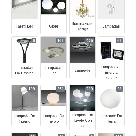
Illuminazione
Faretti Led
Globi
Lampadari
Design
6
163
405
63
Lampade Ad
Lampadari
Lampadari
Lampade
Energia
Da Esterno
Led
Solare
198
350
219
38
Lampade Da
Lampade Da
Lampade Da
Lampade Da
Tavolo Con
Interno
Tavolo
Terra
Led