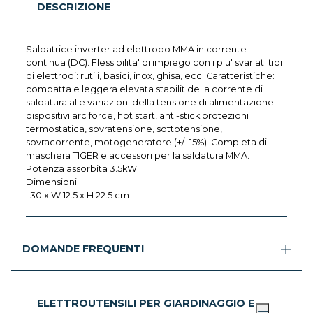
DESCRIZIONE
Saldatrice inverter ad elettrodo MMA in corrente
continua (DC). Flessibilita' di impiego con i piu' svariati tipi
di elettrodi: rutili, basici, inox, ghisa, ecc. Caratteristiche:
compatta e leggera elevata stabilit della corrente di
saldatura alle variazioni della tensione di alimentazione
dispositivi arc force, hot start, anti-stick protezioni
termostatica, sovratensione, sottotensione,
sovracorrente, motogeneratore (+/- 15%). Completa di
maschera TIGER e accessori per la saldatura MMA.
Potenza assorbita 3.5kW
Dimensioni:
l 30 x W 12.5 x H 22.5 cm
DOMANDE FREQUENTI
ELETTROUTENSILI PER GIARDINAGGIO E