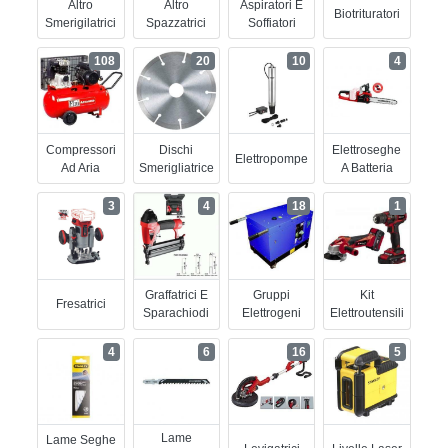
Altro
Altro
Aspiratori E
Biotrituratori
Smerigilatrici
Spazzatrici
Soffiatori
108
20
10
4
Compressori
Dischi
Elettroseghe
Elettropompe
Ad Aria
Smerigliatrice
A Batteria
3
4
18
1
Graffatrici E
Gruppi
Kit
Fresatrici
Sparachiodi
Elettrogeni
Elettroutensili
4
6
16
5
Lame
Lame Seghe