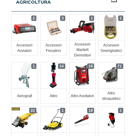
AGRICOLTURA
2
3
1
1
Accessori
Accessori
Accessori
Accessori
Martelli
Avviatori
Fresatrici
Smerigliatrici
Demolitori
1
14
16
71
Altro
Aerografi
Altro
Altro Avvitatori
Idropulitrici
22
1
18
1