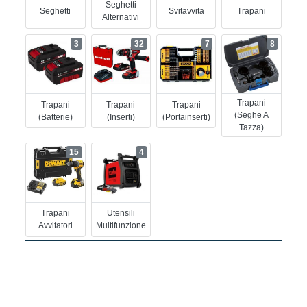
Seghetti
Seghetti
Svitavvita
Trapani
Alternativi
3
32
7
8
Trapani
Trapani
Trapani
Trapani
(seghe A
(batterie)
(inserti)
(portainserti)
Tazza)
15
4
Trapani
Utensili
Avvitatori
Multifunzione