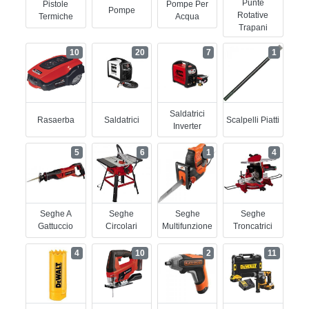
Punte
Pistole
Pompe Per
Pompe
Rotative
Termiche
Acqua
Trapani
10
20
7
1
Saldatrici
Rasaerba
Saldatrici
Scalpelli Piatti
Inverter
5
6
1
4
Seghe A
Seghe
Seghe
Seghe
Gattuccio
Circolari
Multifunzione
Troncatrici
4
10
2
11