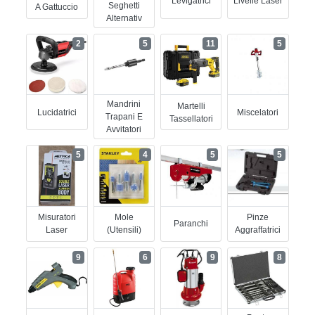
Levigatrici
Livelle Laser
Seghetti
A Gattuccio
Alternativ
2
5
11
5
Mandrini
Martelli
Lucidatrici
Miscelatori
Trapani E
Tassellatori
Avvitatori
5
4
5
5
Misuratori
Mole
Pinze
Paranchi
Laser
(utensili)
Aggraffatrici
9
6
9
8