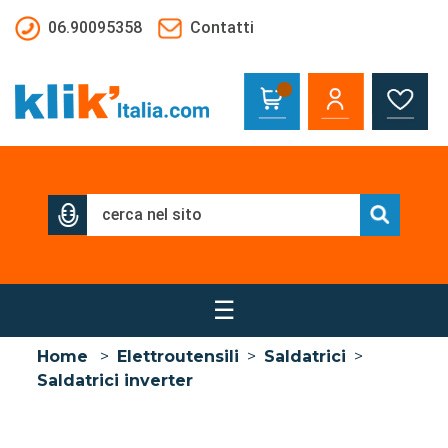
Salta al contenuto principale
06.90095358
Contatti
☰
Home
>
Elettroutensili
>
Saldatrici
>
Saldatrici inverter