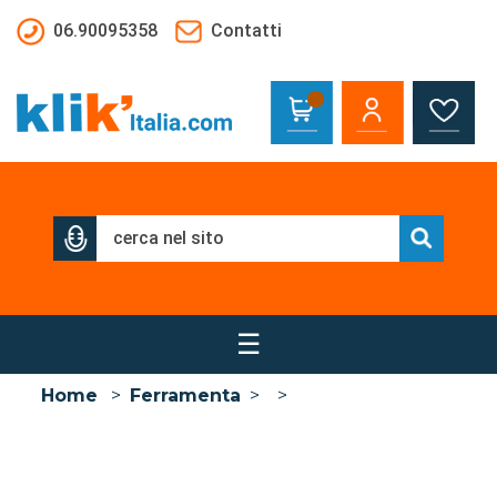
Salta al contenuto principale
06.90095358
Contatti
☰
Home
>
Ferramenta
>
>