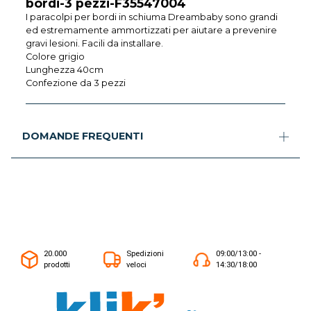
bordi-3 pezzi-F35547004
I paracolpi per bordi in schiuma Dreambaby sono grandi
ed estremamente ammortizzati per aiutare a prevenire
gravi lesioni. Facili da installare.
Colore grigio
Lunghezza 40cm
Confezione da 3 pezzi
DOMANDE FREQUENTI
20.000
Spedizioni
09:00/13:00 -
prodotti
veloci
14:30/18:00