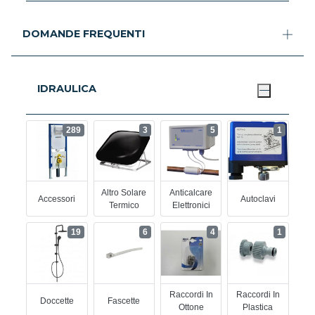
DOMANDE FREQUENTI
IDRAULICA
289
3
5
1
Altro Solare
Anticalcare
Accessori
Autoclavi
Termico
Elettronici
19
6
4
1
Raccordi In
Raccordi In
Doccette
Fascette
Ottone
Plastica