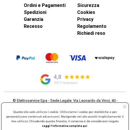
Ordini e Pagamenti
Sicurezza
Spedizioni
Cookies
Garanzia
Privacy
Recesso
Regolamento
Richiedi reso
© Elettroservice Spa - Sede Legale: Via Leonardo da Vinci, 40 -
00015 Monterotondo Scalo (RM)
Partita Iva: 01586761007 - Codice Fiscale: 06634500588 Capitale
Questo sito web utilizza i cookie. Utilizziamo i cookie per statistiche e per
Sociale 1.600.000,00 Euro i.v. Iscritto al Registro delle Imprese di
personalizzare contenuti ed annunci. Navigando nel sito accetti implicitamente il
loro utilizzo. Chiudendo questa finestra, il consenso è da considerarsi negato.
Roma REA: RM-535144
Leggi l'informativa completa qui.
Sede Operativa: Via Leonardo da Vinci, 40 - 00015 Monterotondo