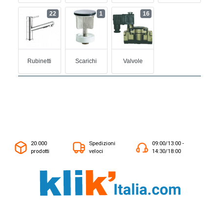
22
1
16
Rubinetti
Scarichi
Valvole
20.000
Spedizioni
09:00/13:00 -
prodotti
veloci
14:30/18:00