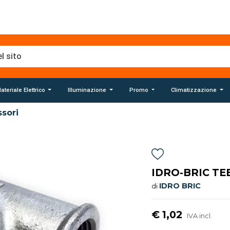
ateriale Elettrico
Illuminazione
Promo
Climatizzazione
sori
IDRO-BRIC TEE
IDRO BRIC
di
€ 1,02
IVA incl.