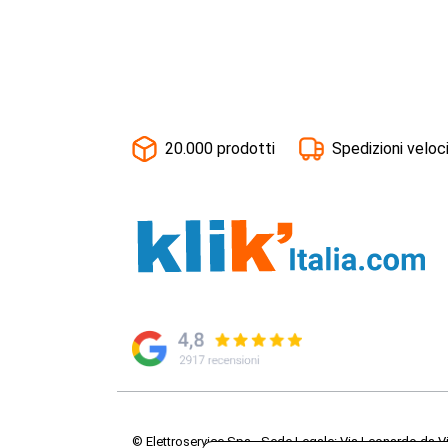
20.000 prodotti
Spedizioni veloc
© Elettroservice Spa - Sede Legale: Via Leonardo da V