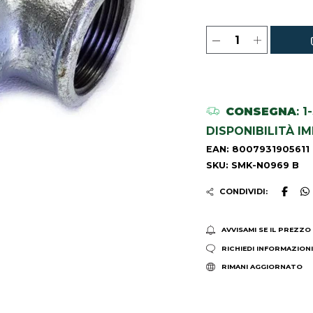
CONSEGNA
: 
DISPONIBILITÀ I
EAN: 8007931905611
SKU: SMK-N0969 B
CONDIVIDI:
AVVISAMI SE IL PREZZO
RICHIEDI INFORMAZION
RIMANI AGGIORNATO