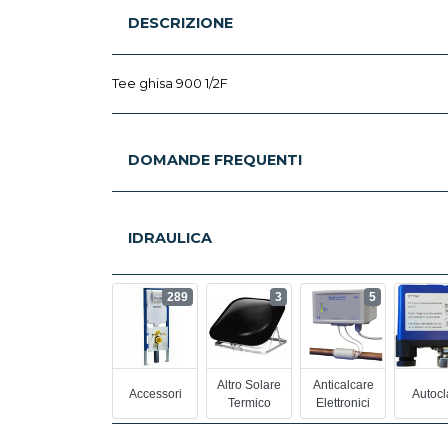
DESCRIZIONE
Tee ghisa 900 1/2F
DOMANDE FREQUENTI
IDRAULICA
289
3
5
Altro Solare
Anticalcare
Accessori
Autocl
Termico
Elettronici