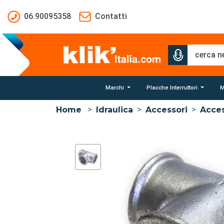
Salta al contenuto principale
06.90095358
Contatti
Marchi
Placche Interruttori
M
Home
>
Idraulica
>
Accessori
>
Acces