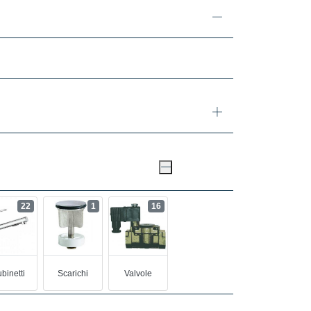
22
1
16
binetti
Scarichi
Valvole