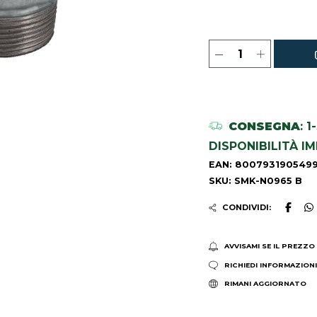
CONSEGNA
: 
DISPONIBILITÀ I
EAN: 800793190549
SKU: SMK-N0965 B
CONDIVIDI:
AVVISAMI SE IL PREZZO
RICHIEDI INFORMAZION
RIMANI AGGIORNATO