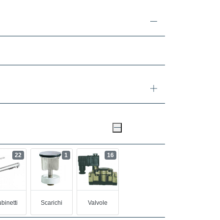
22
1
16
binetti
Scarichi
Valvole