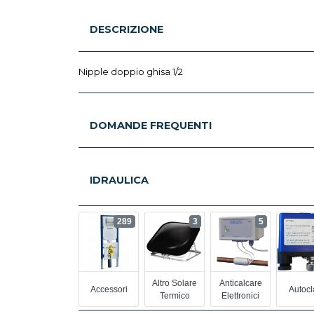
DESCRIZIONE
Nipple doppio ghisa 1/2
DOMANDE FREQUENTI
IDRAULICA
289
3
5
Altro Solare
Anticalcare
Accessori
Autocl
Termico
Elettronici