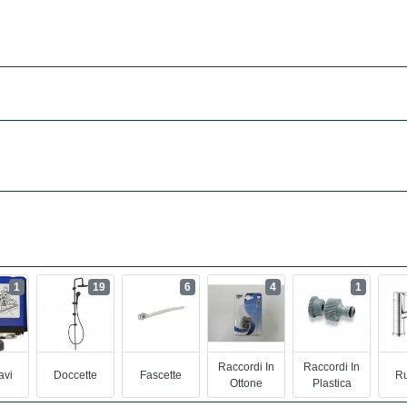
1
19
6
4
1
Raccordi In
Raccordi In
avi
Doccette
Fascette
Ru
Ottone
Plastica