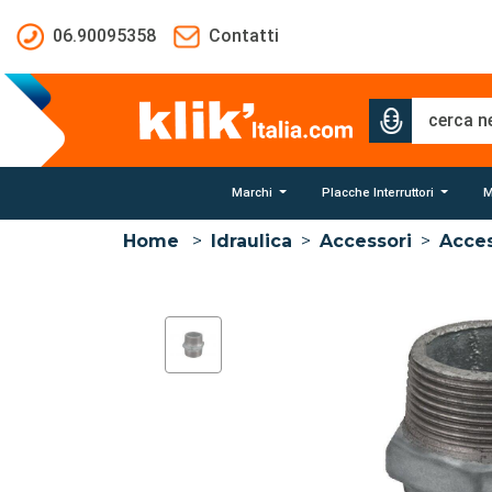
Salta al contenuto principale
06.90095358
Contatti
Marchi
Placche Interruttori
M
Home
>
Idraulica
>
Accessori
>
Acces