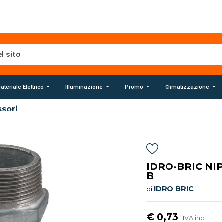
ateriale Elettrico
Illuminazione
Promo
Climatizzazione
sori
IDRO-BRIC NI
B
IDRO BRIC
di
€ 0,73
IVA incl.