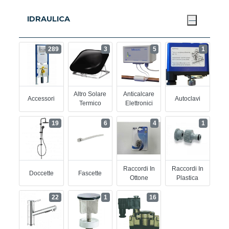
IDRAULICA
289
3
5
1
Altro Solare
Anticalcare
Accessori
Autoclavi
Termico
Elettronici
19
6
4
1
Raccordi In
Raccordi In
Doccette
Fascette
Ottone
Plastica
22
1
16