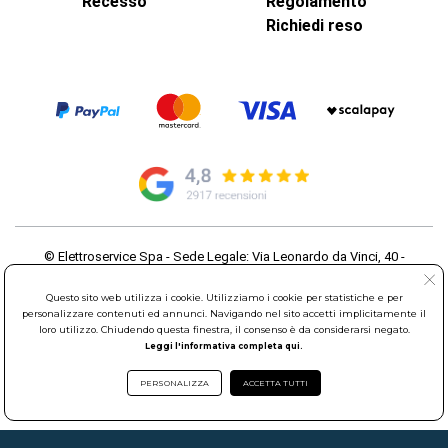
Recesso
Regolamento
Richiedi reso
© Elettroservice Spa - Sede Legale: Via Leonardo da Vinci, 40 -
00015 Monterotondo Scalo (RM)
Partita Iva: 01586761007 - Codice Fiscale: 06634500588 Capitale
Questo sito web utilizza i cookie. Utilizziamo i cookie per statistiche e per
Sociale 1.600.000,00 Euro i.v. Iscritto al Registro delle Imprese di
personalizzare contenuti ed annunci. Navigando nel sito accetti implicitamente il
loro utilizzo. Chiudendo questa finestra, il consenso è da considerarsi negato.
Roma REA: RM-535144
Leggi l'informativa completa qui.
Sede Operativa: Via Leonardo da Vinci, 40 - 00015 Monterotondo
Scalo (RM) - Telefono:
06.90095358
PERSONALIZZA
ACCETTA TUTTI