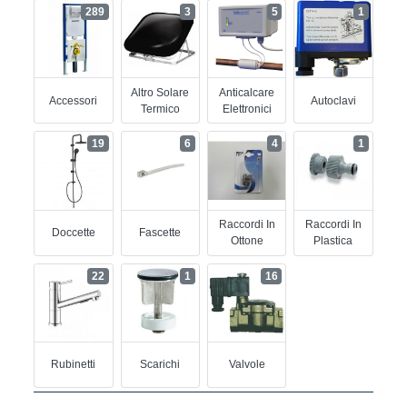
289
3
5
1
Altro Solare
Anticalcare
Accessori
Autoclavi
Termico
Elettronici
19
6
4
1
Raccordi In
Raccordi In
Doccette
Fascette
Ottone
Plastica
22
1
16
Rubinetti
Scarichi
Valvole