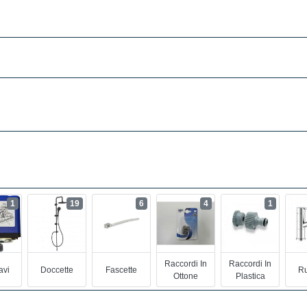
1
19
6
4
1
Raccordi In
Raccordi In
avi
Doccette
Fascette
Ru
Ottone
Plastica