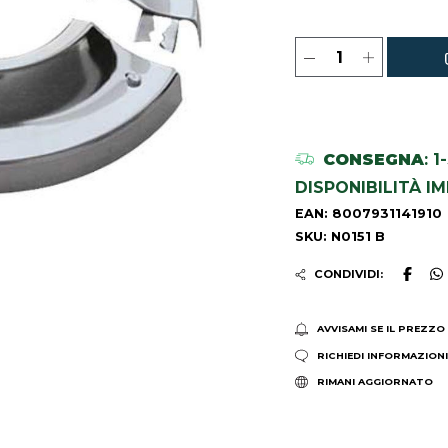
CONSEGNA
: 
DISPONIBILITÀ I
EAN: 8007931141910
SKU: N0151 B
CONDIVIDI:
AVVISAMI SE IL PREZZO
RICHIEDI INFORMAZION
RIMANI AGGIORNATO