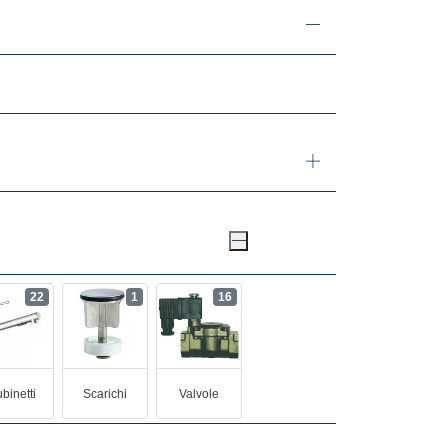
22
1
16
binetti
Scarichi
Valvole