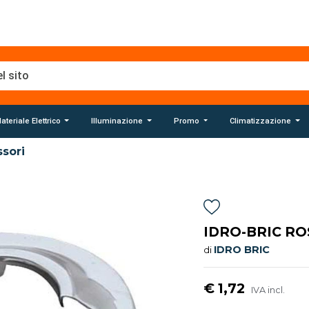
ateriale Elettrico
Illuminazione
Promo
Climatizzazione
sori
IDRO-BRIC RO
IDRO BRIC
di
€ 1,72
IVA incl.