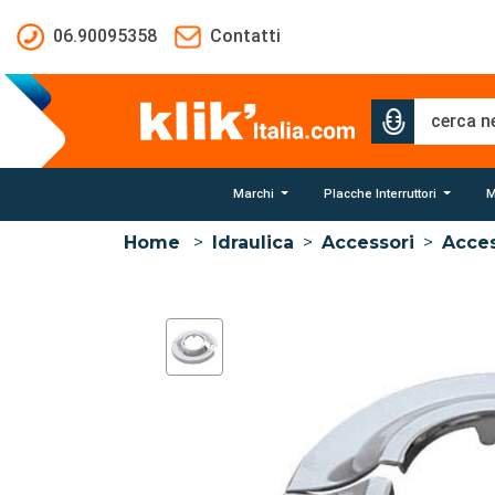
Salta al contenuto principale
06.90095358
Contatti
Marchi
Placche Interruttori
M
Home
>
Idraulica
>
Accessori
>
Acces