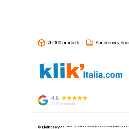
20.000 prodotti
Spedizioni veloc
© Elettroservice Spa - Sede Legale: Via Leonardo da V