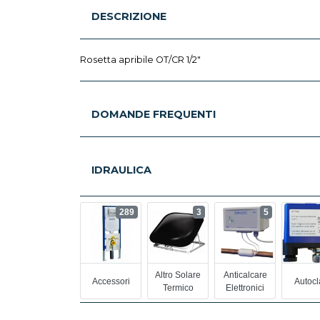
DESCRIZIONE
Rosetta apribile OT/CR 1/2"
DOMANDE FREQUENTI
IDRAULICA
289
3
5
Altro Solare
Anticalcare
Accessori
Autocl
Termico
Elettronici