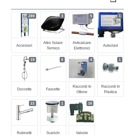
289
3
5
1
Altro Solare
Anticalcare
Accessori
Autoclavi
Termico
Elettronici
19
6
4
1
Raccordi In
Raccordi In
Doccette
Fascette
Ottone
Plastica
22
1
16
Rubinetti
Scarichi
Valvole