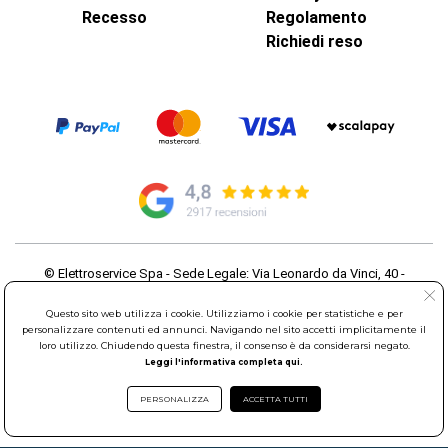
Recesso
Regolamento
Richiedi reso
© Elettroservice Spa - Sede Legale: Via Leonardo da Vinci, 40 -
00015 Monterotondo Scalo (RM)
Partita Iva: 01586761007 - Codice Fiscale: 06634500588 Capitale
Questo sito web utilizza i cookie. Utilizziamo i cookie per statistiche e per
Sociale 1.600.000,00 Euro i.v. Iscritto al Registro delle Imprese di
personalizzare contenuti ed annunci. Navigando nel sito accetti implicitamente il
loro utilizzo. Chiudendo questa finestra, il consenso è da considerarsi negato.
Roma REA: RM-535144
Leggi l'informativa completa qui.
Sede Operativa: Via Leonardo da Vinci, 40 - 00015 Monterotondo
Scalo (RM) - Telefono:
06.90095358
PERSONALIZZA
ACCETTA TUTTI