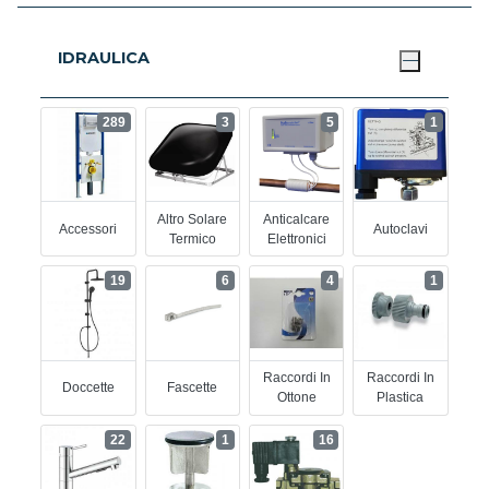
IDRAULICA
289
3
5
1
Altro Solare
Anticalcare
Accessori
Autoclavi
Termico
Elettronici
19
6
4
1
Raccordi In
Raccordi In
Doccette
Fascette
Ottone
Plastica
22
1
16