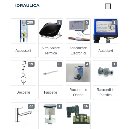
IDRAULICA
289
3
5
1
Altro Solare
Anticalcare
Accessori
Autoclavi
Termico
Elettronici
19
6
4
1
Raccordi In
Raccordi In
Doccette
Fascette
Ottone
Plastica
22
1
16