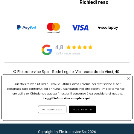
Richiedi reso
© Elettroservice Spa - Sede Legale: Via Leonardo da Vinci, 40 -
00015 Monterotondo Scalo (RM)
Partita Iva: 01586761007 - Codice Fiscale: 06634500588 Capitale
Questo sito web utilizza i cookie. Utilizziamo i cookie per statistiche e per
Sociale 1.600.000,00 Euro i.v. Iscritto al Registro delle Imprese di
personalizzare contenuti ed annunci. Navigando nel sito accetti implicitamente il
loro utilizzo. Chiudendo questa finestra, il consenso è da considerarsi negato.
Roma REA: RM-535144
Leggi l'informativa completa qui.
Sede Operativa: Via Leonardo da Vinci, 40 - 00015 Monterotondo
Scalo (RM) - Telefono:
06.90095358
PERSONALIZZA
ACCETTA TUTTI
Copyright by Elettroservice Spa
2026