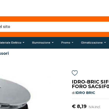
ateriale Elettrico
Illuminazione
Promo
Climatizzazione
sori
IDRO-BRIC SI
FORO SACSIF
IDRO BRIC
di
€ 8,19
IVA incl.