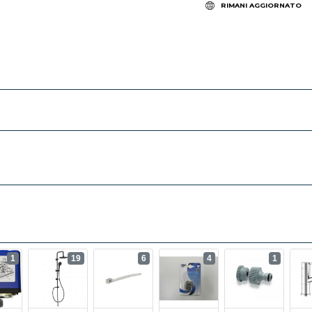
RIMANI AGGIORNATO
1
19
6
4
1