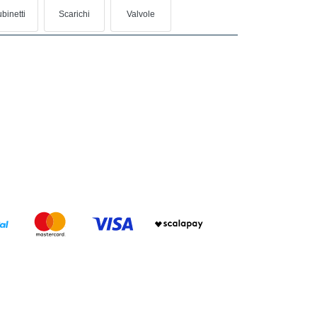
binetti
Scarichi
Valvole