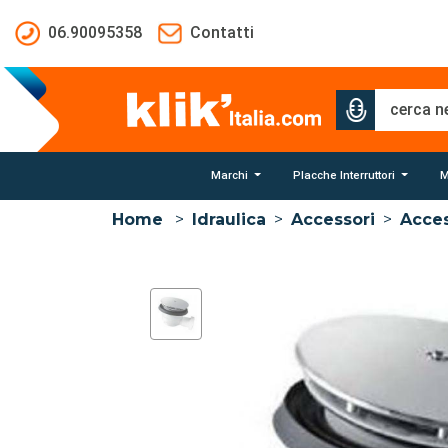
Salta al contenuto principale
06.90095358
Contatti
Marchi
Placche Interruttori
M
Home
>
Idraulica
>
Accessori
>
Acces