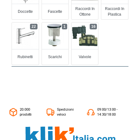
Raccordi In
Raccordi In
Doccette
Fascette
Ottone
Plastica
22
1
16
Rubinetti
Scarichi
Valvole
20.000
Spedizioni
09:00/13:00 -
prodotti
veloci
14:30/18:00