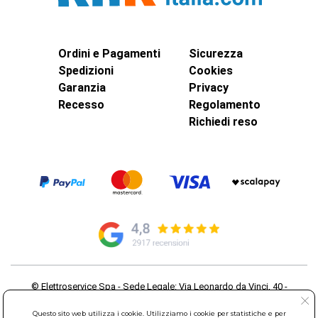
Ordini e Pagamenti
Sicurezza
Spedizioni
Cookies
Garanzia
Privacy
Recesso
Regolamento
Richiedi reso
© Elettroservice Spa - Sede Legale: Via Leonardo da Vinci, 40 -
00015 Monterotondo Scalo (RM)
Partita Iva: 01586761007 - Codice Fiscale: 06634500588 Capitale
Questo sito web utilizza i cookie. Utilizziamo i cookie per statistiche e per