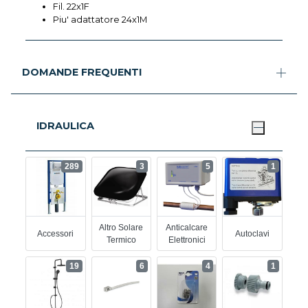
Fil. 22x1F
Piu' adattatore 24x1M
DOMANDE FREQUENTI
IDRAULICA
289
3
5
1
Altro Solare
Anticalcare
Accessori
Autoclavi
Termico
Elettronici
19
6
4
1