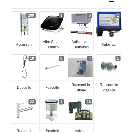
289
3
5
1
Altro Solare
Anticalcare
Accessori
Autoclavi
Termico
Elettronici
19
6
4
1
Raccordi In
Raccordi In
Doccette
Fascette
Ottone
Plastica
22
1
16
Rubinetti
Scarichi
Valvole