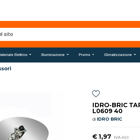
ateriale Elettrico
Illuminazione
Promo
Climatizzazione
sori
IDRO-BRIC TA
L0609 40
IDRO BRIC
di
€ 1,97
IVA incl.