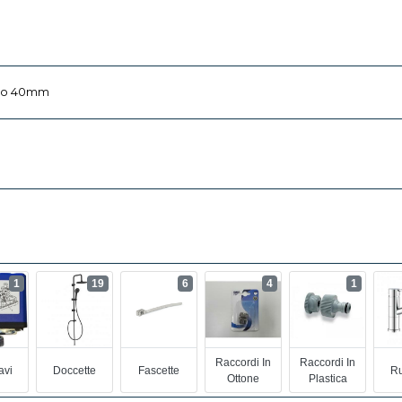
tro 40mm
1
19
6
4
1
Raccordi In
Raccordi In
avi
Doccette
Fascette
Ru
Ottone
Plastica