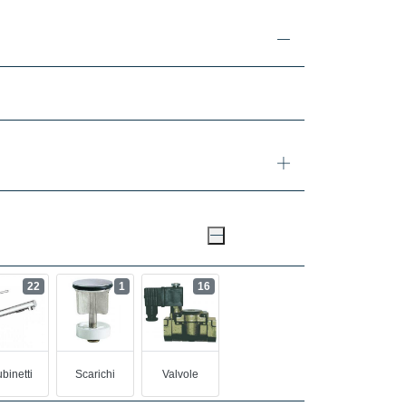
22
1
16
binetti
Scarichi
Valvole