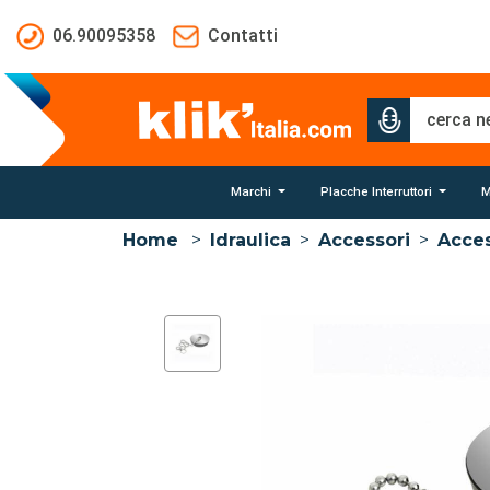
Salta al contenuto principale
06.90095358
Contatti
Marchi
Placche Interruttori
M
Home
>
Idraulica
>
Accessori
>
Acces