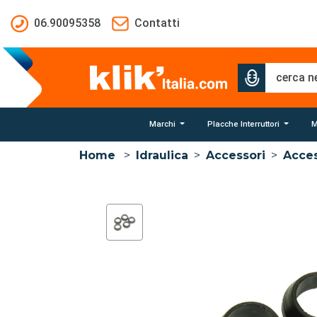
Salta al contenuto principale
06.90095358
Contatti
Marchi
Placche Interruttori
M
Home
>
Idraulica
>
Accessori
>
Acces