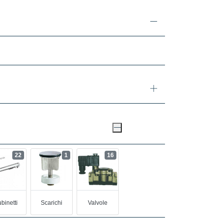
22
1
16
binetti
Scarichi
Valvole