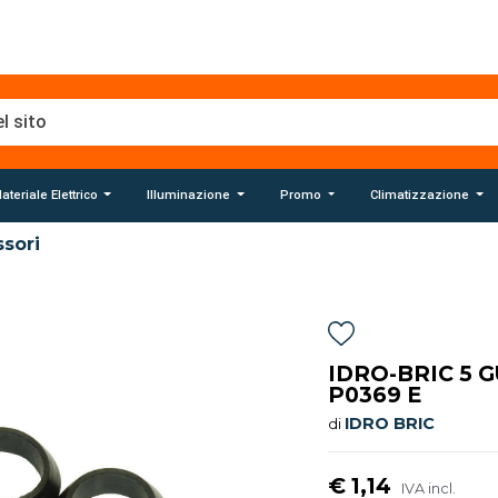
ateriale Elettrico
Illuminazione
Promo
Climatizzazione
sori
IDRO-BRIC 5 
P0369 E
IDRO BRIC
di
€ 1,14
IVA incl.