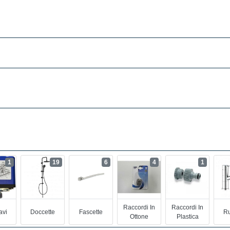
1
19
6
4
1
Raccordi In
Raccordi In
avi
Doccette
Fascette
Ru
Ottone
Plastica