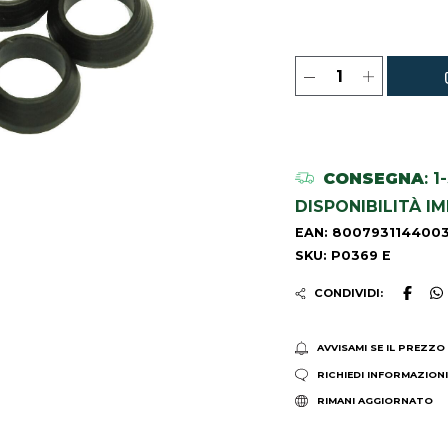
CONSEGNA
: 
DISPONIBILITÀ I
EAN: 800793114400
SKU: P0369 E
CONDIVIDI:
AVVISAMI SE IL PREZZO
RICHIEDI INFORMAZION
RIMANI AGGIORNATO