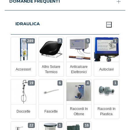
DOMANDE FREQUENTI
IDRAULICA
289
3
5
1
Altro Solare
Anticalcare
Accessori
Autoclavi
Termico
Elettronici
19
6
4
1
Raccordi In
Raccordi In
Doccette
Fascette
Ottone
Plastica
22
1
16