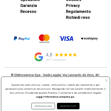
Garanzia
Privacy
Recesso
Regolamento
Richiedi reso
© Elettroservice Spa - Sede Legale: Via Leonardo da Vinci, 40 -
00015 Monterotondo Scalo (RM)
Partita Iva: 01586761007 - Codice Fiscale: 06634500588 Capitale
Questo sito web utilizza i cookie. Utilizziamo i cookie per statistiche e per
Sociale 1.600.000,00 Euro i.v. Iscritto al Registro delle Imprese di
personalizzare contenuti ed annunci. Navigando nel sito accetti implicitamente il
loro utilizzo. Chiudendo questa finestra, il consenso è da considerarsi negato.
Roma REA: RM-535144
Leggi l'informativa completa qui.
Sede Operativa: Via Leonardo da Vinci, 40 - 00015 Monterotondo
Scalo (RM) - Telefono:
06.90095358
PERSONALIZZA
ACCETTA TUTTI