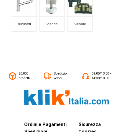
Rubinetti
Scarichi
Valvole
20.000
Spedizioni
09:00/13:00 -
prodotti
veloci
14:30/18:00
Ordini e Pagamenti
Sicurezza
Spedizioni
Cookies