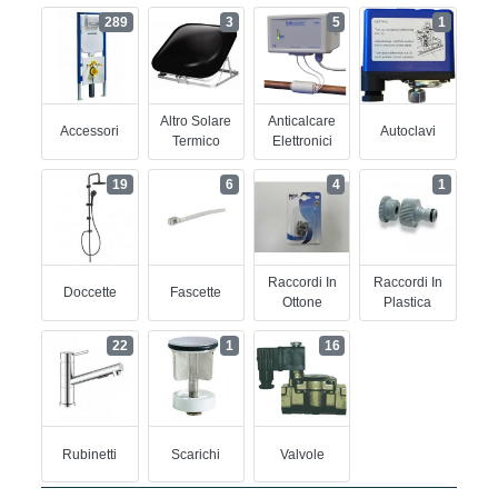
289
3
5
1
Altro Solare
Anticalcare
Accessori
Autoclavi
Termico
Elettronici
19
6
4
1
Raccordi In
Raccordi In
Doccette
Fascette
Ottone
Plastica
22
1
16
Rubinetti
Scarichi
Valvole