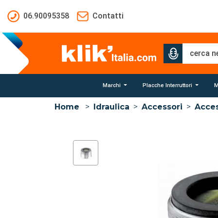
Salta al contenuto principale
06.90095358
Contatti
Marchi
Placche Interruttori
M
Home
>
Idraulica
>
Accessori
>
Acces