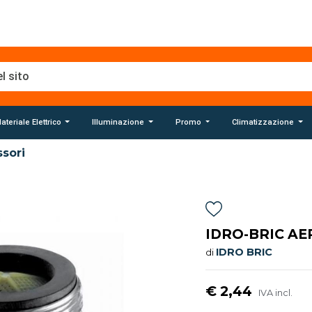
ateriale Elettrico
Illuminazione
Promo
Climatizzazione
sori
IDRO-BRIC AE
IDRO BRIC
di
€ 2,44
IVA incl.