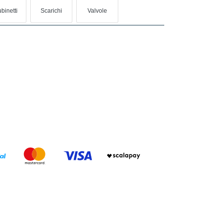
binetti
Scarichi
Valvole