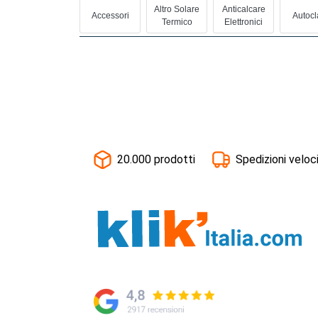
Altro Solare
Anticalcare
Accessori
Autocl
Termico
Elettronici
20.000 prodotti
Spedizioni veloc