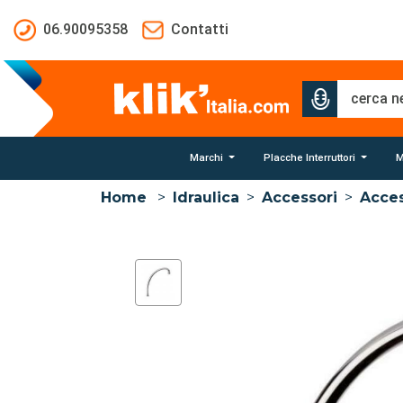
Salta al contenuto principale
06.90095358
Contatti
Marchi
Placche Interruttori
M
Home
>
Idraulica
>
Accessori
>
Acces