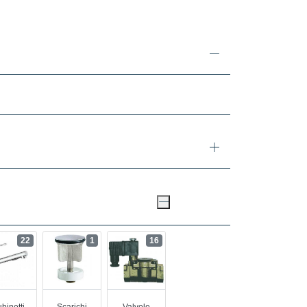
22
1
16
binetti
Scarichi
Valvole