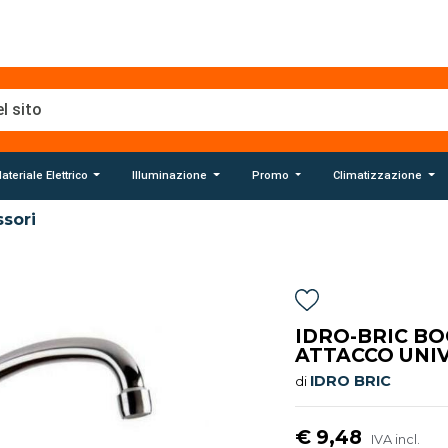
ateriale Elettrico
Illuminazione
Promo
Climatizzazione
sori
IDRO-BRIC BO
ATTACCO UNI
IDRO BRIC
di
€ 9,48
IVA incl.