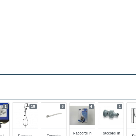
1
19
6
4
1
Raccordi In
Raccordi In
avi
Doccette
Fascette
Ru