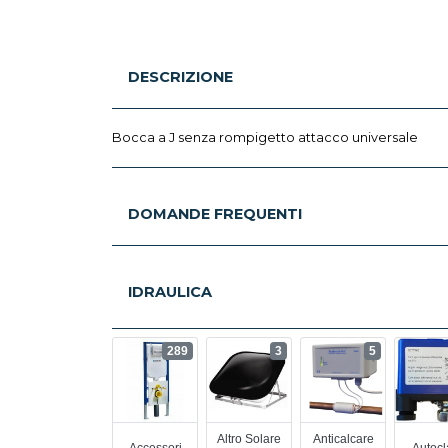
DESCRIZIONE
Bocca a J senza rompigetto attacco universale
DOMANDE FREQUENTI
IDRAULICA
289
3
5
Altro Solare
Anticalcare
Accessori
Autocl