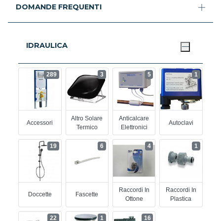
DOMANDE FREQUENTI
IDRAULICA
289
3
5
1
Altro Solare
Anticalcare
Accessori
Autoclavi
Termico
Elettronici
19
6
4
1
Raccordi In
Raccordi In
Doccette
Fascette
Ottone
Plastica
22
1
16