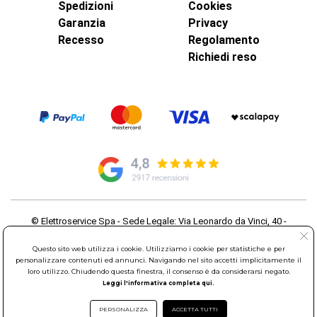
Spedizioni
Cookies
Garanzia
Privacy
Recesso
Regolamento
Richiedi reso
© Elettroservice Spa - Sede Legale: Via Leonardo da Vinci, 40 -
00015 Monterotondo Scalo (RM)
Partita Iva: 01586761007 - Codice Fiscale: 06634500588 Capitale
Questo sito web utilizza i cookie. Utilizziamo i cookie per statistiche e per
Sociale 1.600.000,00 Euro i.v. Iscritto al Registro delle Imprese di
personalizzare contenuti ed annunci. Navigando nel sito accetti implicitamente il
loro utilizzo. Chiudendo questa finestra, il consenso è da considerarsi negato.
Roma REA: RM-535144
Leggi l'informativa completa qui.
Sede Operativa: Via Leonardo da Vinci, 40 - 00015 Monterotondo
Scalo (RM) - Telefono:
06.90095358
PERSONALIZZA
ACCETTA TUTTI