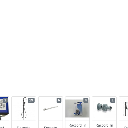
1
19
6
4
1
Raccordi In
Raccordi In
avi
Doccette
Fascette
Ru