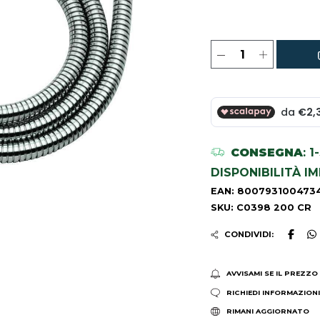
CONSEGNA
: 
DISPONIBILITÀ I
EAN: 800793100473
SKU: C0398 200 CR
CONDIVIDI:
AVVISAMI SE IL PREZZO
RICHIEDI INFORMAZION
RIMANI AGGIORNATO