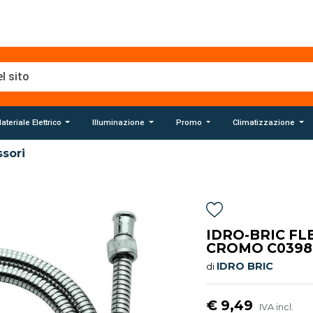
ateriale Elettrico
Illuminazione
Promo
Climatizzazione
sori
IDRO-BRIC FL
CROMO C0398 
IDRO BRIC
di
€ 9,49
IVA incl.