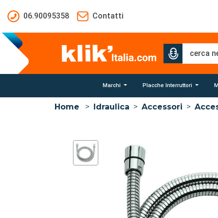
Salta al contenuto principale
06.90095358
Contatti
Marchi
Placche Interruttori
M
Home
>
Idraulica
>
Accessori
>
Acces