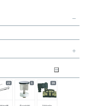
22
1
16
binetti
Scarichi
Valvole