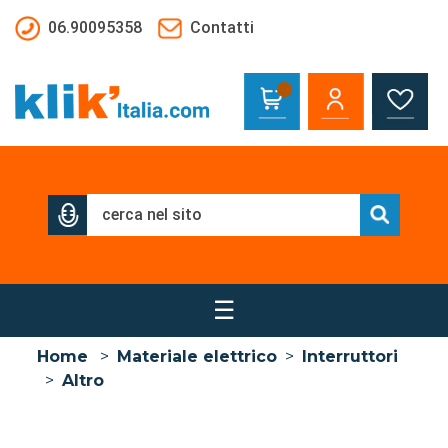
Salta al contenuto principale
06.90095358
Contatti
☰
Home
>
Materiale elettrico
>
Interruttori
>
Altro