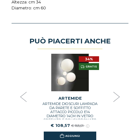
Altezza: cm 34
Diametro: cm 60
PUÒ PIACERTI ANCHE
34%
34%
DE
A
GRATIS
GRATIS
A EDGE 21
ARTEMIDE
O COLORE
TOL
010A
€ 4
0,00
ARTEMIDE
ARTEMIDE DIOSCURI LAMPADA
GI
DA PARETE E SOFFITTO
ATTACCO PICCOLO E14
DIAMETRO 14CM IN VETRO
SOFFIATO E POLICARBONATO
COLORE BIANCO 1039110A
€ 108,57
€ 165,01
AGGIUNGI