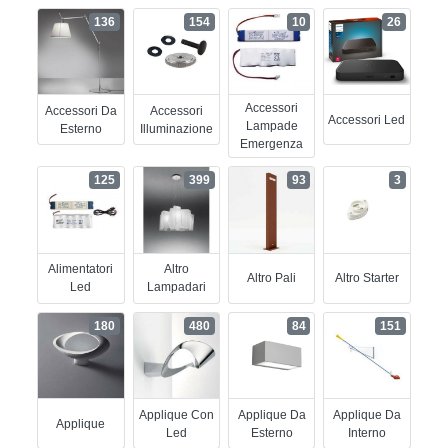
136
154
10
26
Accessori
Accessori Da
Accessori
Accessori Led
Lampade
Esterno
Illuminazione
Emergenza
125
399
93
3
Alimentatori
Altro
Altro Pali
Altro Starter
Led
Lampadari
180
480
84
151
Applique Con
Applique Da
Applique Da
Applique
Led
Esterno
Interno