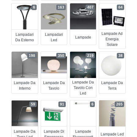
6
163
407
64
Lampade Ad
Lampadari
Lampadari
Lampade
Energia
Da Esterno
Led
Solare
198
350
219
38
Lampade Da
Lampade Da
Lampade Da
Lampade Da
Tavolo Con
Interno
Tavolo
Terra
Led
59
91
6
265
Lampade Da
Lampade Di
Lampade
Lampade Led
Terra Led
Emergenza
Fluorescenti