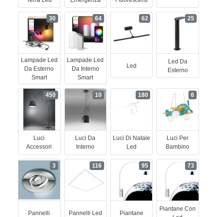
30
64
62
25
Lampade Led
Lampade Led
Led Da
Led
Da Esterno
Da Interno
Esterno
Smart
Smart
450
10
180
6
Luci
Luci Da
Luci Di Natale
Luci Per
Accessori
Interno
Led
Bambino
3
116
95
73
Piantane Con
Pannelli
Pannelli Led
Piantane