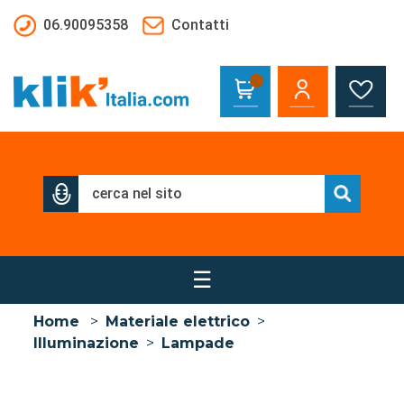
Salta al contenuto principale
06.90095358
Contatti
☰
Home
>
Materiale elettrico
>
Illuminazione
>
Lampade