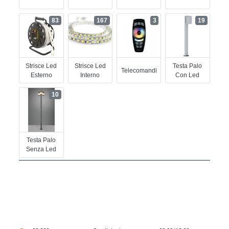
83
167
3
19
Strisce Led
Strisce Led
Testa Palo
Telecomandi
Esterno
Interno
Con Led
10
Testa Palo
Senza Led