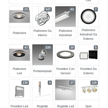
Led
23
547
43
7
Plafoniere
Plafoniere Da
Plafoniere
Plafoniere
Industriali Da
Interno
Industriali
Esterno
43
220
20
5
Plafoniere
Proiettori Con
Proiettori Da
Portalampade
Led
Sensori
Esterno
236
3
27
128
Proiettori Led
Reglette
Reglette Led
Spot