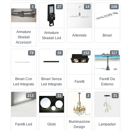
3
27
14
108
Armature
Armature
Artemide
Binari
Stradali
Stradali Led
Accessori
79
30
152
117
Binari Con
Binari Senza
Faretti Da
Faretti
Led Integrato
Led Integrato
Esterno
213
31
2
31
Illuminazione
Faretti Led
Globi
Lampadari
Design