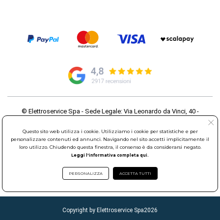
© Elettroservice Spa - Sede Legale: Via Leonardo da Vinci, 40 -
00015 Monterotondo Scalo (RM)
Partita Iva: 01586761007 - Codice Fiscale: 06634500588 Capitale
Questo sito web utilizza i cookie. Utilizziamo i cookie per statistiche e per
Sociale 1.600.000,00 Euro i.v. Iscritto al Registro delle Imprese di
personalizzare contenuti ed annunci. Navigando nel sito accetti implicitamente il
loro utilizzo. Chiudendo questa finestra, il consenso è da considerarsi negato.
Roma REA: RM-535144
Leggi l'informativa completa qui.
Sede Operativa: Via Leonardo da Vinci, 40 - 00015 Monterotondo
Scalo (RM) - Telefono:
06.90095358
PERSONALIZZA
ACCETTA TUTTI
Copyright by Elettroservice Spa
2026