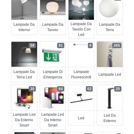
Lampade Da
Lampade Da
Lampade Da
Lampade Da
Tavolo Con
Interno
Tavolo
Terra
Led
59
91
6
265
Lampade Da
Lampade Di
Lampade
Lampade Led
Terra Led
Emergenza
Fluorescenti
30
64
62
25
Lampade Led
Lampade Led
Led Da
Led
Da Esterno
Da Interno
Esterno
Smart
Smart