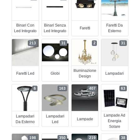
Binari Con
Binari Senza
Faretti Da
Faretti
Led Integrato
Led Integrato
Esterno
213
31
2
31
Illuminazione
Faretti Led
Globi
Lampadari
Design
6
163
407
63
Lampade Ad
Lampadari
Lampadari
Lampade
Energia
Da Esterno
Led
Solare
198
350
219
38