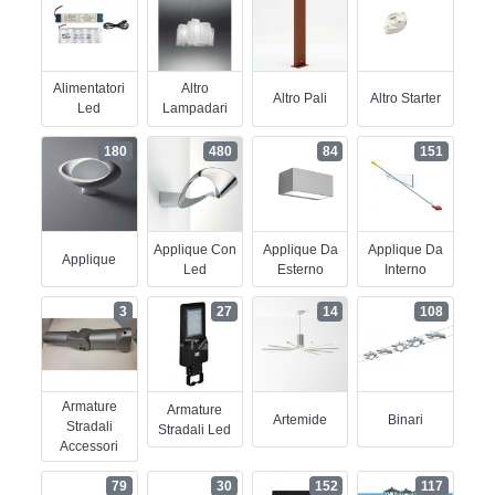
Alimentatori
Altro
Altro Pali
Altro Starter
Led
Lampadari
180
480
84
151
Applique Con
Applique Da
Applique Da
Applique
Led
Esterno
Interno
3
27
14
108
Armature
Armature
Artemide
Binari
Stradali
Stradali Led
Accessori
79
30
152
117