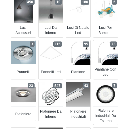
450
10
180
6
Luci
Luci Da
Luci Di Natale
Luci Per
Accessori
Interno
Led
Bambino
3
115
95
73
Piantane Con
Pannelli
Pannelli Led
Piantane
Led
23
547
43
7
Plafoniere
Plafoniere Da
Plafoniere
Plafoniere
Industriali Da
Interno
Industriali
Esterno