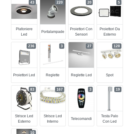
43
220
20
5
Plafoniere
Proiettori Con
Proiettori Da
Portalampade
Led
Sensori
Esterno
236
3
27
128
Proiettori Led
Reglette
Reglette Led
Spot
83
167
3
19
Strisce Led
Strisce Led
Testa Palo
Telecomandi
Esterno
Interno
Con Led
10