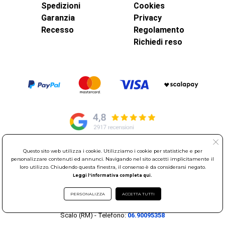
Spedizioni
Cookies
Garanzia
Privacy
Recesso
Regolamento
Richiedi reso
Questo sito web utilizza i cookie. Utilizziamo i cookie per statistiche e per
© Elettroservice Spa - Sede Legale: Via Leonardo da Vinci, 40 -
personalizzare contenuti ed annunci. Navigando nel sito accetti implicitamente il
00015 Monterotondo Scalo (RM)
loro utilizzo. Chiudendo questa finestra, il consenso è da considerarsi negato.
Leggi l'informativa completa qui.
Partita Iva: 01586761007 - Codice Fiscale: 06634500588 Capitale
Sociale 1.600.000,00 Euro i.v. Iscritto al Registro delle Imprese di
PERSONALIZZA
ACCETTA TUTTI
Roma REA: RM-535144
Sede Operativa: Via Leonardo da Vinci, 40 - 00015 Monterotondo
Scalo (RM) - Telefono:
06.90095358