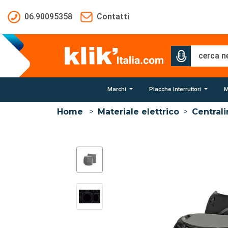
Salta al contenuto principale
06.90095358
Contatti
Marchi
Placche Interruttori
M
Home
>
Materiale elettrico
>
Centrali