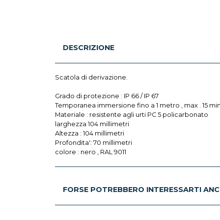
DESCRIZIONE
Scatola di derivazione.
Grado di protezione : IP 66 / IP 67
Temporanea immersione fino a 1 metro , max . 15 min
Materiale : resistente agli urti PC 5 policarbonato
larghezza 104 millimetri
Altezza : 104 millimetri
Profondita': 70 millimetri
colore : nero , RAL 9011
FORSE POTREBBERO INTERESSARTI ANC