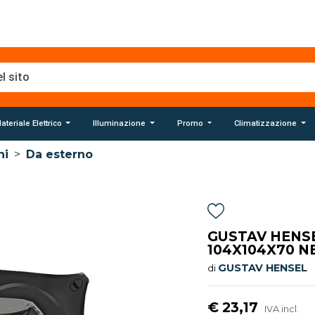
ateriale Elettrico
Illuminazione
Promo
Climatizzazione
ni
>
Da esterno
GUSTAV HENSE
104X104X70 N
GUSTAV HENSEL
di
€ 23,17
IVA incl.