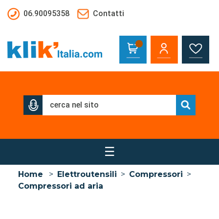
Salta al contenuto principale
06.90095358
Contatti
☰
Home
>
Elettroutensili
>
Compressori
>
Compressori ad aria