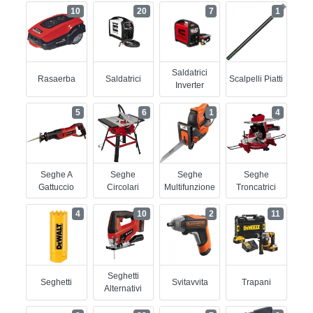
10
20
7
1
Saldatrici
Rasaerba
Saldatrici
Scalpelli Piatti
Inverter
5
6
1
4
Seghe A
Seghe
Seghe
Seghe
Gattuccio
Circolari
Multifunzione
Troncatrici
4
10
2
11
Seghetti
Seghetti
Svitavvita
Trapani
Alternativi