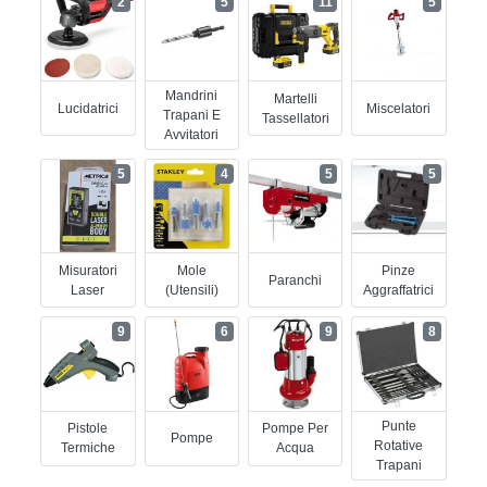
2
5
11
5
Mandrini
Martelli
Lucidatrici
Miscelatori
Trapani E
Tassellatori
Avvitatori
5
4
5
5
Misuratori
Mole
Pinze
Paranchi
Laser
(utensili)
Aggraffatrici
9
6
9
8
Punte
Pistole
Pompe Per
Pompe
Rotative
Termiche
Acqua
Trapani