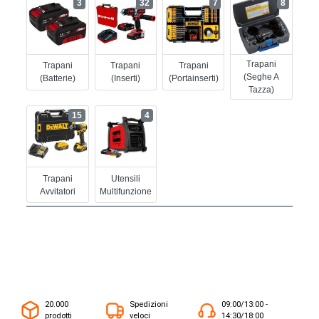
3
32
7
8
Trapani
Trapani
Trapani
Trapani
(seghe A
(batterie)
(inserti)
(portainserti)
Tazza)
15
4
Trapani
Utensili
Avvitatori
Multifunzione
20.000
Spedizioni
09:00/13:00 -
prodotti
veloci
14:30/18:00