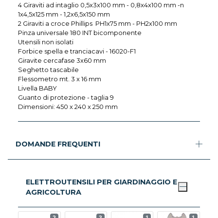
4 Giraviti ad intaglio 0,5x3x100 mm - 0,8x4x100 mm -n
1x4,5x125 mm - 1,2x6,5x150 mm
2 Giraviti a croce Phillips PH1x75 mm - PH2x100 mm
Pinza universale 180 INT bicomponente
Utensili non isolati
Forbice spella e tranciacavi - 16020-F1
Giravite cercafase 3x60 mm
Seghetto tascabile
Flessometro mt. 3 x 16 mm
Livella BABY
Guanto di protezione - taglia 9
Dimensioni: 450 x 240 x 250 mm
DOMANDE FREQUENTI
ELETTROUTENSILI PER GIARDINAGGIO E
AGRICOLTURA
2
3
1
1