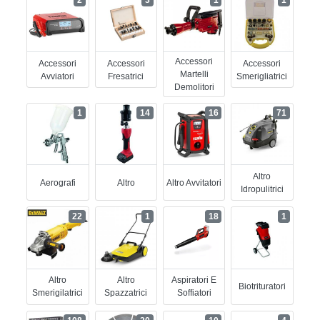
Accessori
Accessori
Accessori
Accessori
Martelli
Avviatori
Fresatrici
Smerigliatrici
Demolitori
1
14
16
71
Altro
Aerografi
Altro
Altro Avvitatori
Idropulitrici
22
1
18
1
Altro
Altro
Aspiratori E
Biotrituratori
Smerigilatrici
Spazzatrici
Soffiatori