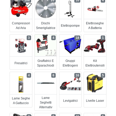
108
20
10
4
Compressori
Dischi
Elettroseghe
Elettropompe
Ad Aria
Smerigliatrice
A Batteria
3
4
18
1
Graffatrici E
Gruppi
Kit
Fresatrici
Sparachiodi
Elettrogeni
Elettroutensili
4
6
16
5
Lame
Lame Seghe
Levigatrici
Livelle Laser
Seghetti
A Gattuccio
Alternativ