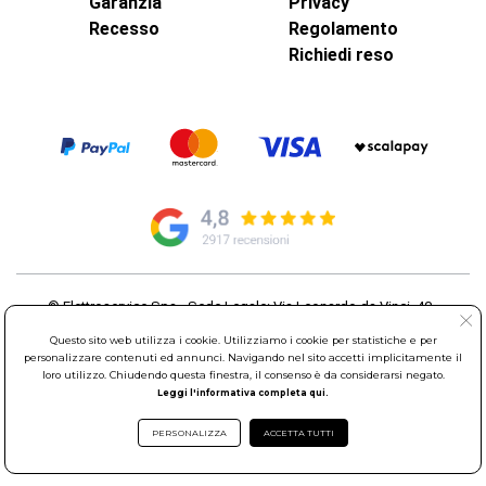
Garanzia
Privacy
Recesso
Regolamento
Richiedi reso
© Elettroservice Spa - Sede Legale: Via Leonardo da Vinci, 40 -
00015 Monterotondo Scalo (RM)
Questo sito web utilizza i cookie. Utilizziamo i cookie per statistiche e per
Partita Iva: 01586761007 - Codice Fiscale: 06634500588 Capitale
personalizzare contenuti ed annunci. Navigando nel sito accetti implicitamente il
Sociale 1.600.000,00 Euro i.v. Iscritto al Registro delle Imprese di
loro utilizzo. Chiudendo questa finestra, il consenso è da considerarsi negato.
Roma REA: RM-535144
Leggi l'informativa completa qui.
Sede Operativa: Via Leonardo da Vinci, 40 - 00015 Monterotondo
Scalo (RM) - Telefono:
06.90095358
PERSONALIZZA
ACCETTA TUTTI